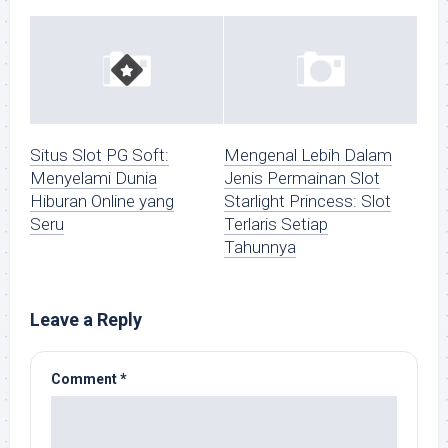
Situs Slot PG Soft:
Mengenal Lebih Dalam
Menyelami Dunia
Jenis Permainan Slot
Hiburan Online yang
Starlight Princess: Slot
Seru
Terlaris Setiap
Tahunnya
Leave a Reply
Comment
*