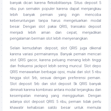
banyak dicari karena fleksibilitasnya. Situs deposit 5
ribu pun semakin populer karena dapat menjangkau
lebih banyak pemain yang ingin mencoba
keberuntungan tanpa harus mengeluarkan modal
besar. Dengan slot pakai QRIS, transaksi deposit
menjadi lebih aman dan cepat, menjadikan
pengalaman bermain slot lebih menyenangkan.
Selain kemudahan deposit, slot QRIS juga dikenal
karena variasi permainannya. Banyak pemain mencari
slot QRIS gacor, karena peluang menang lebih tinggi
dan frekuensi jackpot lebih sering muncul. Slot depo
QRIS menawarkan berbagai opsi, mulai dari slot 5 ribu
hingga slot 5rb, sesuai dengan preferensi pemain.
Slot deposit 5rb dan slot deposit 5k QRIS banyak
diminati karena kombinasi antara modal terjangkau dan
kesempatan menang yang menggiurkan. Dengan
adanya slot deposit QRIS 5 ribu, pemain tidak perlu
khawatir kehabisan saldo besar untuk memulai