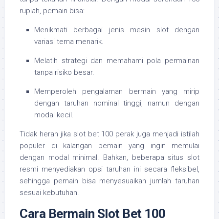
rupiah, pemain bisa:
Menikmati berbagai jenis mesin slot dengan
variasi tema menarik.
Melatih strategi dan memahami pola permainan
tanpa risiko besar.
Memperoleh pengalaman bermain yang mirip
dengan taruhan nominal tinggi, namun dengan
modal kecil.
Tidak heran jika slot bet 100 perak juga menjadi istilah
populer di kalangan pemain yang ingin memulai
dengan modal minimal. Bahkan, beberapa situs slot
resmi menyediakan opsi taruhan ini secara fleksibel,
sehingga pemain bisa menyesuaikan jumlah taruhan
sesuai kebutuhan.
Cara Bermain Slot Bet 100