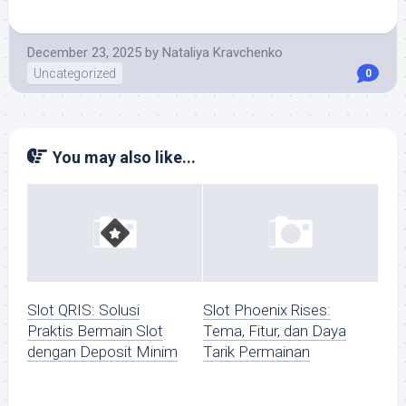
December 23, 2025
by
Nataliya Kravchenko
Uncategorized
0
You may also like...
Slot QRIS: Solusi
Slot Phoenix Rises:
Praktis Bermain Slot
Tema, Fitur, dan Daya
dengan Deposit Minim
Tarik Permainan