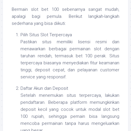
Bermain slot bet 100 sebenarnya sangat mudah,
apalagi bagi pemula. Berikut langkah-langkah
sederhana yang bisa diikuti:
Pilih Situs Slot Terpercaya
Pastikan situs memiliki lisensi resmi dan
menawarkan berbagai permainan slot dengan
taruhan rendah, termasuk bet 100 perak. Situs
terpercaya biasanya menyediakan fitur keamanan
tinggi, deposit cepat, dan pelayanan customer
service yang responsif.
Daftar Akun dan Deposit
Setelah menemukan situs terpercaya, lakukan
pendaftaran. Beberapa platform memungkinkan
deposit kecil yang cocok untuk modal slot bet
100 rupiah, sehingga pemain bisa langsung
mencoba permainan tanpa harus mengeluarkan
uang besar.