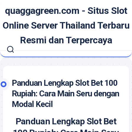
Skip
quaggagreen.com - Situs Slot
to
content
Online Server Thailand Terbaru
Resmi dan Terpercaya
Panduan Lengkap Slot Bet 100
Rupiah: Cara Main Seru dengan
Modal Kecil
Panduan Lengkap Slot Bet