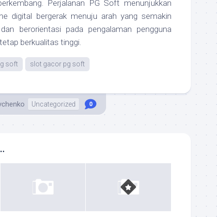
berkembang. Perjalanan PG Soft menunjukkan
me digital bergerak menuju arah yang semakin
en, dan berorientasi pada pengalaman pengguna
tap berkualitas tinggi.
pg soft
slot gacor pg soft
avchenko
Uncategorized
0
..