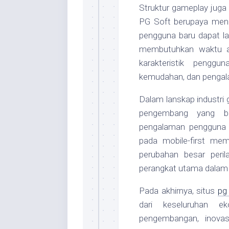
Struktur gameplay juga
PG Soft berupaya meng
pengguna baru dapat l
membutuhkan waktu ad
karakteristik pengg
kemudahan, dan pengala
Dalam lanskap industri
pengembang yang ber
pengalaman pengguna 
pada mobile-first me
perubahan besar peril
perangkat utama dalam 
Pada akhirnya, situs
pg 
dari keseluruhan e
pengembangan, inovasi