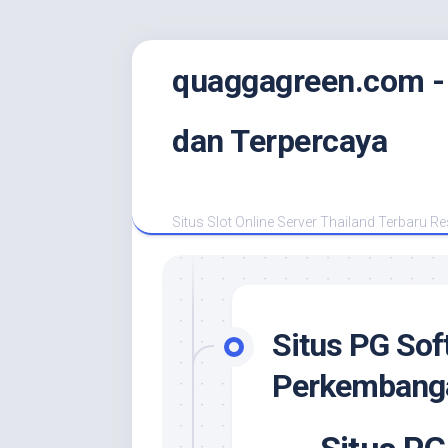
Skip
quaggagreen.com - 
to
content
dan Terpercaya
Situs Slot Online Server Thailand Terbaru 
Situs PG Sof
Perkembanga