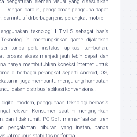
rta pengaturan elemen visual yang disesuaikan
cil. Dengan cara ini, pengalaman pengguna dapat
 dan intuitif di berbagai jenis perangkat mobile.
menggunakan teknologi HTML5 sebagai basis
eknologi ini memungkinkan game dijalankan
ser tanpa perlu instalasi aplikasi tambahan.
t proses akses menjadi jauh lebih cepat dan
guna hanya membutuhkan koneksi internet untuk
e di berbagai perangkat seperti Android, iOS,
katan ini juga membantu mengurangi hambatan
cul dalam distribusi aplikasi konvensional.
 digital modern, penggunaan teknologi berbasis
gat relevan. Konsumen saat ini menginginkan
an, dan tidak rumit. PG Soft memanfaatkan tren
kan pengalaman hiburan yang instan, tanpa
isual maupun stabilitas performa.