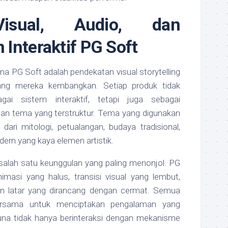
Visual, Audio, dan
Interaktif PG Soft
ama PG Soft adalah pendekatan visual storytelling
ng mereka kembangkan. Setiap produk tidak
gai sistem interaktif, tetapi juga sebagai
an tema yang terstruktur. Tema yang digunakan
dari mitologi, petualangan, budaya tradisional,
dern yang kaya elemen artistik.
 salah satu keunggulan yang paling menonjol. PG
imasi yang halus, transisi visual yang lembut,
dan latar yang dirancang dengan cermat. Semua
bersama untuk menciptakan pengalaman yang
una tidak hanya berinteraksi dengan mekanisme