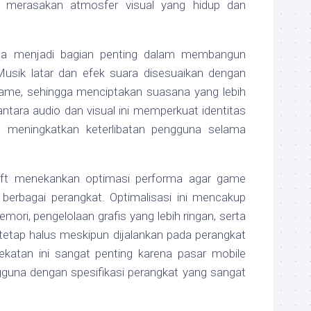
ga merasakan atmosfer visual yang hidup dan
juga menjadi bagian penting dalam membangun
usik latar dan efek suara disesuaikan dengan
me, sehingga menciptakan suasana yang lebih
tara audio dan visual ini memperkuat identitas
s meningkatkan keterlibatan pengguna selama
Soft menekankan optimasi performa agar game
i berbagai perangkat. Optimalisasi ini mencakup
mori, pengelolaan grafis yang lebih ringan, serta
 tetap halus meskipun dijalankan pada perangkat
katan ini sangat penting karena pasar mobile
una dengan spesifikasi perangkat yang sangat