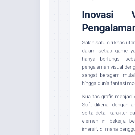
Inovasi 
Pengalaman 
Salah satu ciri khas ut
dalam setiap game ya
hanya berfungsi seba
pengalaman visual deng
sangat beragam, mulai 
hingga dunia fantasi mo
Kualitas grafis menjadi
Soft dikenal dengan an
serta detail karakter 
elemen ini bekerja 
imersif, di mana pengg