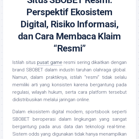
Perspektif Ekosistem
Digital, Risiko Informasi,
dan Cara Membaca Klaim
“Resmi”
Istilah situs
pusat game
resmi sering dikaitkan dengan
brand
SBOBET
dalam industri taruhan olahraga global.
Namun, dalam praktiknya, istilah “resmi” tidak selalu
memiliki arti yang konsisten karena bergantung pada
regulasi, wilayah hukum, serta cara platform tersebut
didistribusikan melalui jaringan online.
Dalam ekosistem digital modern, sportsbook seperti
SBOBET beroperasi dalam lingkungan yang sangat
bergantung pada arus data dan teknologi real-time.
Sistem odds yang digunakan tidak hanya menampilkan