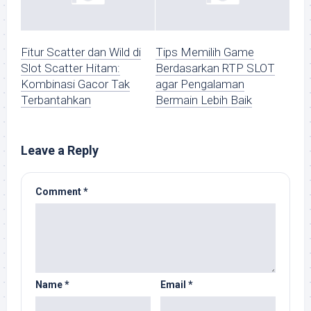
Fitur Scatter dan Wild di
Tips Memilih Game
Slot Scatter Hitam:
Berdasarkan RTP SLOT
Kombinasi Gacor Tak
agar Pengalaman
Terbantahkan
Bermain Lebih Baik
Leave a Reply
Comment
*
Name
*
Email
*