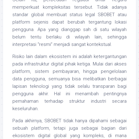
memperkuat kompleksitas tersebut. Tidak adanya
standar global membuat status legal SBOBET atau
platform sejenis dapat berubah tergantung lokasi
pengguna. Apa yang dianggap sah di satu wilayah
belum tentu berlaku di wilayah lain, sehingga
interpretasi “resmi” menjadi sangat kontekstual.
Risiko lain dalam ekosistem ini adalah ketergantungan
pada infrastruktur digital pihak ketiga. Mulai dari akses
platform, sistem pembayaran, hingga pengelolaan
data pengguna, semuanya bisa melibatkan berbagai
lapisan teknologi yang tidak selalu transparan bagi
pengguna akhir. Hal ini menambah pentingnya
pemahaman terhadap struktur industri secara
keseluruhan.
Pada akhirnya, SBOBET tidak hanya dipahami sebagai
sebuah platform, tetapi juga sebagai bagian dari
ekosistem digital global yang kompleks, di mana