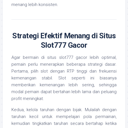
menang lebih konsisten.
Strategi Efektif Menang di Situs
Slot777 Gacor
Agar bermain di situs slot777 gacor lebih optimal,
pemain perlu menerapkan beberapa strategi dasar.
Pertama, pilih slot dengan RTP tinggi dan frekuensi
kemenangan stabil. Slot seperti ini biasanya
memberikan kemenangan lebih sering, sehingga
modal pemain dapat bertahan lebih lama dan peluang
profit meningkat.
Kedua, kelola taruhan dengan bijak. Mulailah dengan
taruhan kecil untuk mempelajari pola permainan,
kemudian tingkatkan taruhan secara bertahap ketika