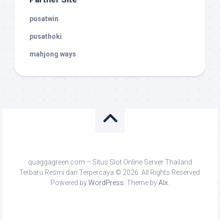
pusatwin
pusathoki
mahjong ways
quaggagreen.com – Situs Slot Online Server Thailand
Terbaru Resmi dan Terpercaya © 2026. All Rights Reserved.
Powered by
WordPress
. Theme by
Alx
.