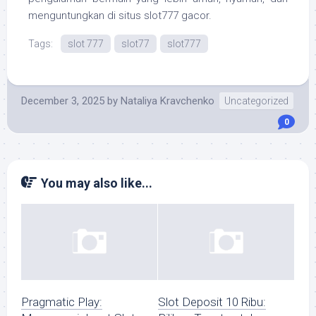
menguntungkan di situs slot777 gacor.
Tags:
slot 777
slot77
slot777
December 3, 2025
by
Nataliya Kravchenko
Uncategorized
0
You may also like...
Pragmatic Play:
Slot Deposit 10 Ribu: