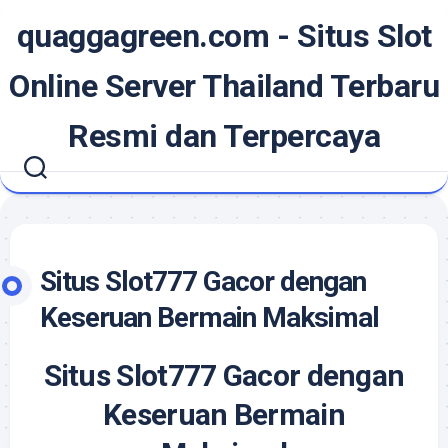
Skip
quaggagreen.com - Situs Slot
to
content
Online Server Thailand Terbaru
Resmi dan Terpercaya
Situs Slot777 Gacor dengan
Keseruan Bermain Maksimal
Situs Slot777 Gacor dengan
Keseruan Bermain