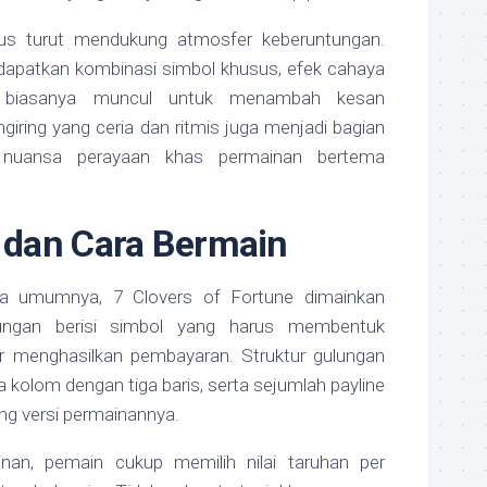
lus turut mendukung atmosfer keberuntungan.
dapatkan kombinasi simbol khusus, efek cahaya
 biasanya muncul untuk menambah kesan
iring yang ceria dan ritmis juga menjadi bagian
 nuansa perayaan khas permainan bertema
dan Cara Bermain
ada umumnya, 7 Clovers of Fortune dimainkan
ngan berisi simbol yang harus membentuk
ar menghasilkan pembayaran. Struktur gulungan
a kolom dengan tiga baris, serta sejumlah payline
ung versi permainannya.
nan, pemain cukup memilih nilai taruhan per