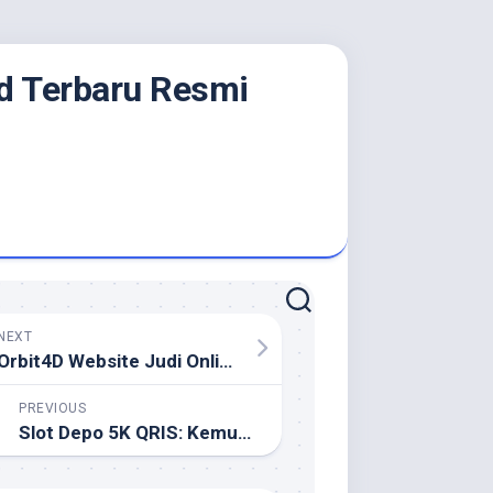
nd Terbaru Resmi
NEXT
Orbit4D Website Judi Online Terpercaya dengan Layanan Lengkap
PREVIOUS
Slot Depo 5K QRIS: Kemudahan Transaksi untuk Pemain Slot Online