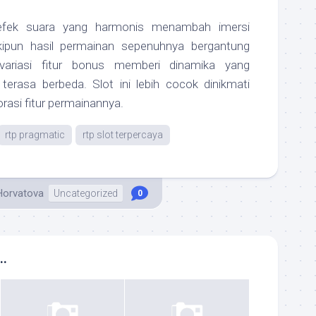
efek suara yang harmonis menambah imersi
ipun hasil permainan sepenuhnya bergantung
variasi fitur bonus memberi dinamika yang
erasa berbeda. Slot ini lebih cocok dinikmati
rasi fitur permainannya.
rtp pragmatic
rtp slot terpercaya
 Horvatova
Uncategorized
0
..