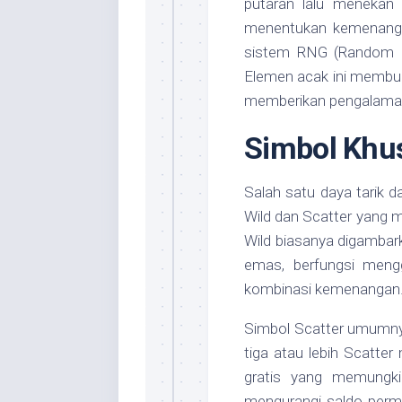
putaran lalu menekan 
menentukan kemenangan
sistem RNG (Random N
Elemen acak ini membuat
memberikan pengalaman 
Simbol Khus
Salah satu daya tarik d
Wild dan Scatter yang 
Wild biasanya digambar
emas, berfungsi meng
kombinasi kemenangan
Simbol Scatter umumnya
tiga atau lebih Scatt
gratis yang memungki
mengurangi saldo perma