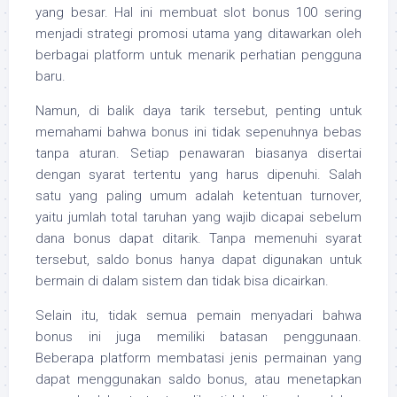
yang besar. Hal ini membuat slot bonus 100 sering
menjadi strategi promosi utama yang ditawarkan oleh
berbagai platform untuk menarik perhatian pengguna
baru.
Namun, di balik daya tarik tersebut, penting untuk
memahami bahwa bonus ini tidak sepenuhnya bebas
tanpa aturan. Setiap penawaran biasanya disertai
dengan syarat tertentu yang harus dipenuhi. Salah
satu yang paling umum adalah ketentuan turnover,
yaitu jumlah total taruhan yang wajib dicapai sebelum
dana bonus dapat ditarik. Tanpa memenuhi syarat
tersebut, saldo bonus hanya dapat digunakan untuk
bermain di dalam sistem dan tidak bisa dicairkan.
Selain itu, tidak semua pemain menyadari bahwa
bonus ini juga memiliki batasan penggunaan.
Beberapa platform membatasi jenis permainan yang
dapat menggunakan saldo bonus, atau menetapkan