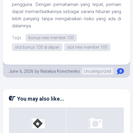
pengguna. Dengan pemahaman yang tepat, pemain
dapat memanfaatkannya sebagai sarana hiburan yang
lebih panjang tanpa mengabaikan risiko yang ada di
dalamnya.
Tags:
bonus new member 100
slot bonus 100 di depan
slot new member 100
June 6, 2026
by
Nataliya Kravchenko
Uncategorized
0
You may also like...