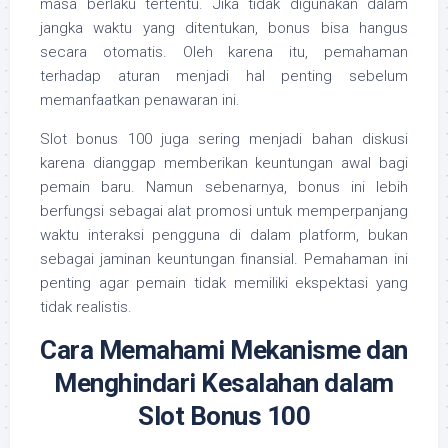
masa berlaku tertentu. Jika tidak digunakan dalam
jangka waktu yang ditentukan, bonus bisa hangus
secara otomatis. Oleh karena itu, pemahaman
terhadap aturan menjadi hal penting sebelum
memanfaatkan penawaran ini.
Slot bonus 100 juga sering menjadi bahan diskusi
karena dianggap memberikan keuntungan awal bagi
pemain baru. Namun sebenarnya, bonus ini lebih
berfungsi sebagai alat promosi untuk memperpanjang
waktu interaksi pengguna di dalam platform, bukan
sebagai jaminan keuntungan finansial. Pemahaman ini
penting agar pemain tidak memiliki ekspektasi yang
tidak realistis.
Cara Memahami Mekanisme dan
Menghindari Kesalahan dalam
Slot Bonus 100