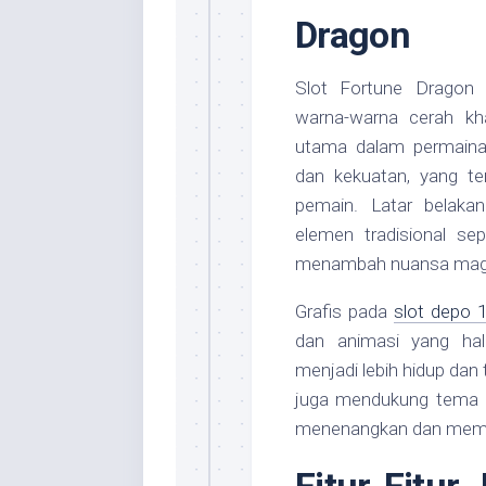
Dragon
Slot Fortune Dragon
warna-warna cerah kh
utama dalam permaina
dan kekuatan, yang ten
pemain. Latar belaka
elemen tradisional se
menambah nuansa magis
Grafis pada
slot depo 
dan animasi yang ha
menjadi lebih hidup da
juga mendukung tema k
menenangkan dan mem