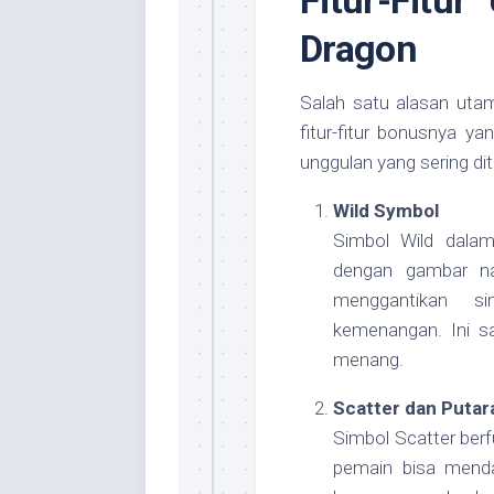
Fitur-Fitu
Dragon
Salah satu alasan uta
fitur-fitur bonusnya y
unggulan yang sering di
Wild Symbol
Simbol Wild dala
dengan gambar na
menggantikan s
kemenangan. Ini 
menang.
Scatter dan Putara
Simbol Scatter berf
pemain bisa menda