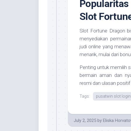
Popularit
Slot Fortun
Slot Fortune Dragon bi
menyediakan permainan
judi online yang menawa
menarik, mulai dari bon
Penting untuk memilih s
bermain aman dan nyam
resmi dan ulasan positif 
Tags:
pusatwin slot login
July 2, 2025
by
Eliska Horvato