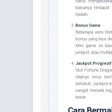
harus mengeluarka
biasanya terdapat
hadiah.
Bonus Game
Beberapa versi Sl
bonus yang bisa di
Mini game ini bi
jackpot, atau multi
Jackpot Progresif
Slot Fortune Drago
nilainya terus be
bertaruh. Jackpot i
sangat menarik ba
besar.
Cara Bermai