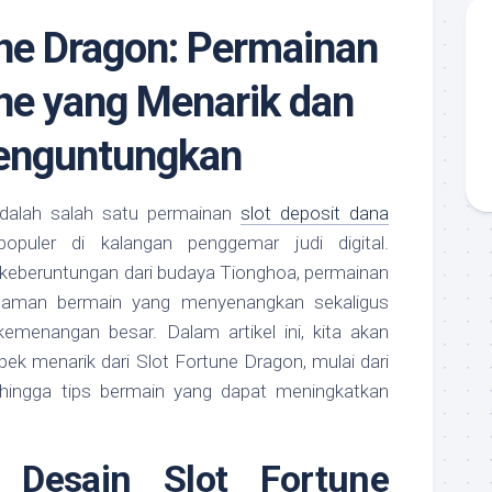
une Dragon: Permainan
ine yang Menarik dan
nguntungkan
adalah salah satu permainan
slot deposit dana
opuler di kalangan penggemar judi digital.
eberuntungan dari budaya Tionghoa, permainan
laman bermain yang menyenangkan sekaligus
emenangan besar. Dalam artikel ini, kita akan
k menarik dari Slot Fortune Dragon, mulai dari
, hingga tips bermain yang dapat meningkatkan
Desain Slot Fortune