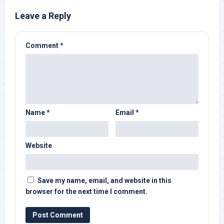
Leave a Reply
Comment
*
Name
*
Email
*
Website
Save my name, email, and website in this
browser for the next time I comment.