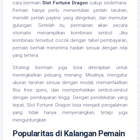
cara bermain
Slot Fortune Dragon
cukup sederhana.
Pemain hanya perlu menentukan jumlah taruhan,
memilih jumlah payline yang diinginkan, dan memutar
gulungan. Setelah itu, permainan akan secara
otomatis menampilkan kombinasi simbol. Jika
kombinasi tersebut cocok dengan tabel pembayaran,
pemain berhak menerima hadiah sesuai dengan nilai
yang tertera.
Strategi bermain juga bisa diterapkan untuk
meningkatkan peluang menang. Misalnya, mengatur
ukuran taruhan sesuai dengan modal, memanfaatkan
fitur free spins, dan memperhatikan simbol-simbol
dengan pembayaran tinggi. Dengan pendekatan yang
tepat, Slot Fortune Dragon bisa menjadi pengalaman
yang tidak hanya menyenangkan, tetapi juga
menguntungkan.
Popularitas di Kalangan Pemain