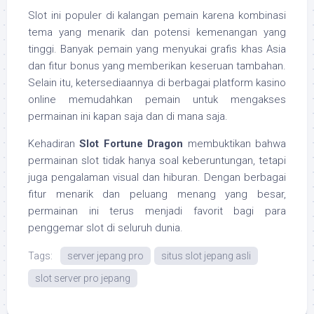
Slot ini populer di kalangan pemain karena kombinasi
tema yang menarik dan potensi kemenangan yang
tinggi. Banyak pemain yang menyukai grafis khas Asia
dan fitur bonus yang memberikan keseruan tambahan.
Selain itu, ketersediaannya di berbagai platform kasino
online memudahkan pemain untuk mengakses
permainan ini kapan saja dan di mana saja.
Kehadiran
Slot Fortune Dragon
membuktikan bahwa
permainan slot tidak hanya soal keberuntungan, tetapi
juga pengalaman visual dan hiburan. Dengan berbagai
fitur menarik dan peluang menang yang besar,
permainan ini terus menjadi favorit bagi para
penggemar slot di seluruh dunia.
Tags:
server jepang pro
situs slot jepang asli
slot server pro jepang