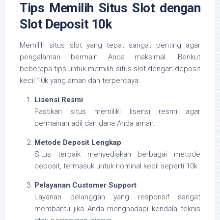
Tips Memilih Situs Slot dengan
Slot Deposit 10k
Memilih situs slot yang tepat sangat penting agar
pengalaman bermain Anda maksimal. Berikut
beberapa tips untuk memilih situs slot dengan deposit
kecil 10k yang aman dan terpercaya:
Lisensi Resmi
Pastikan situs memiliki lisensi resmi agar
permainan adil dan dana Anda aman.
Metode Deposit Lengkap
Situs terbaik menyediakan berbagai metode
deposit, termasuk untuk nominal kecil seperti 10k.
Pelayanan Customer Support
Layanan pelanggan yang responsif sangat
membantu jika Anda menghadapi kendala teknis