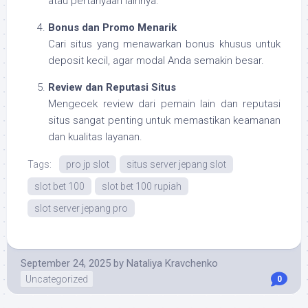
atau pertanyaan lainnya.
Bonus dan Promo Menarik
Cari situs yang menawarkan bonus khusus untuk
deposit kecil, agar modal Anda semakin besar.
Review dan Reputasi Situs
Mengecek review dari pemain lain dan reputasi
situs sangat penting untuk memastikan keamanan
dan kualitas layanan.
Tags:
pro jp slot
situs server jepang slot
slot bet 100
slot bet 100 rupiah
slot server jepang pro
September 24, 2025
by
Nataliya Kravchenko
Uncategorized
0