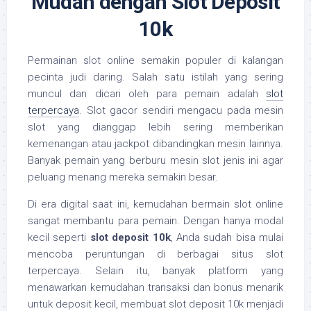
Mudah dengan Slot Deposit
10k
Permainan slot online semakin populer di kalangan
pecinta judi daring. Salah satu istilah yang sering
muncul dan dicari oleh para pemain adalah
slot
terpercaya
. Slot gacor sendiri mengacu pada mesin
slot yang dianggap lebih sering memberikan
kemenangan atau jackpot dibandingkan mesin lainnya.
Banyak pemain yang berburu mesin slot jenis ini agar
peluang menang mereka semakin besar.
Di era digital saat ini, kemudahan bermain slot online
sangat membantu para pemain. Dengan hanya modal
kecil seperti
slot deposit 10k
, Anda sudah bisa mulai
mencoba peruntungan di berbagai situs slot
terpercaya. Selain itu, banyak platform yang
menawarkan kemudahan transaksi dan bonus menarik
untuk deposit kecil, membuat slot deposit 10k menjadi