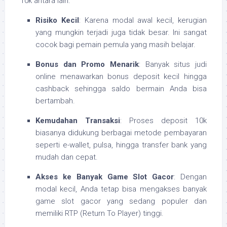
10k antara lain:
Risiko Kecil
: Karena modal awal kecil, kerugian
yang mungkin terjadi juga tidak besar. Ini sangat
cocok bagi pemain pemula yang masih belajar.
Bonus dan Promo Menarik
: Banyak situs judi
online menawarkan bonus deposit kecil hingga
cashback sehingga saldo bermain Anda bisa
bertambah.
Kemudahan Transaksi
: Proses deposit 10k
biasanya didukung berbagai metode pembayaran
seperti e-wallet, pulsa, hingga transfer bank yang
mudah dan cepat.
Akses ke Banyak Game Slot Gacor
: Dengan
modal kecil, Anda tetap bisa mengakses banyak
game slot gacor yang sedang populer dan
memiliki RTP (Return To Player) tinggi.