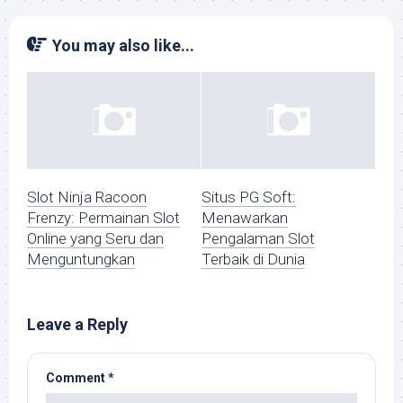
You may also like...
Slot Ninja Racoon
Situs PG Soft:
Frenzy: Permainan Slot
Menawarkan
Online yang Seru dan
Pengalaman Slot
Menguntungkan
Terbaik di Dunia
Leave a Reply
Comment
*