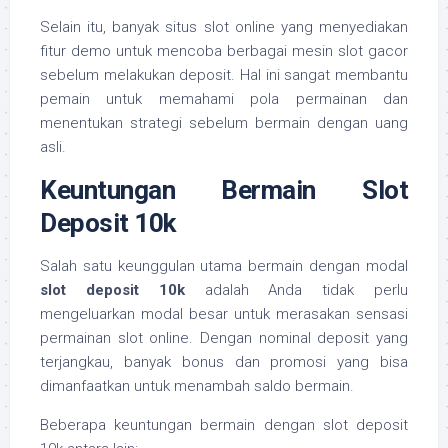
Selain itu, banyak situs slot online yang menyediakan
fitur demo untuk mencoba berbagai mesin slot gacor
sebelum melakukan deposit. Hal ini sangat membantu
pemain untuk memahami pola permainan dan
menentukan strategi sebelum bermain dengan uang
asli.
Keuntungan Bermain Slot
Deposit 10k
Salah satu keunggulan utama bermain dengan modal
slot deposit 10k
adalah Anda tidak perlu
mengeluarkan modal besar untuk merasakan sensasi
permainan slot online. Dengan nominal deposit yang
terjangkau, banyak bonus dan promosi yang bisa
dimanfaatkan untuk menambah saldo bermain.
Beberapa keuntungan bermain dengan slot deposit