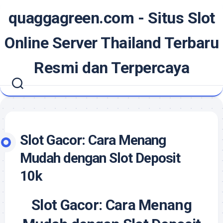
Skip
quaggagreen.com - Situs Slot
to
content
Online Server Thailand Terbaru
Resmi dan Terpercaya
Slot Gacor: Cara Menang
Mudah dengan Slot Deposit
10k
Slot Gacor: Cara Menang