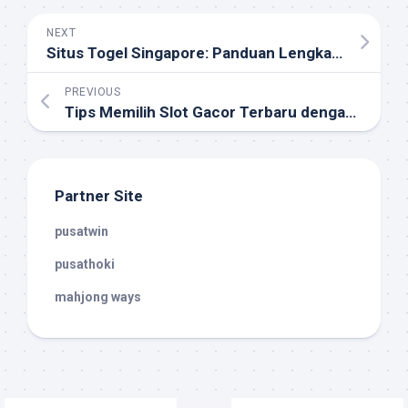
NEXT
Situs Togel Singapore: Panduan Lengkap Mengenai Singapore Pools
PREVIOUS
Tips Memilih Slot Gacor Terbaru dengan RTP Tinggi di Situs Slot88 Resmi
Partner Site
pusatwin
pusathoki
mahjong ways