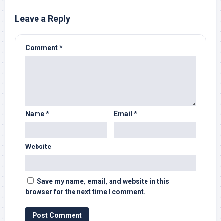
Leave a Reply
Comment
*
Name
*
Email
*
Website
Save my name, email, and website in this
browser for the next time I comment.