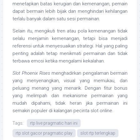
menetapkan batas kerugian dan kemenangan, pemain
dapat bermain lebih bijak dan menghindari kehilangan
terlalu banyak dalam satu sesi permainan.
Selain itu, mengikuti tren atau pola kemenangan tidak
selalu menjamin kemenangan, tetapi bisa menjadi
referensi untuk menyesuaikan strategi. Hal yang paling
penting adalah tetap menikmati permainan dan tidak
terbawa emosi ketika mengalami kekalahan.
Slot Phoenix Rises
menghadirkan pengalaman bermain
yang menyenangkan, visual yang memukau, dan
peluang menang yang menarik. Dengan fitur bonus
yang melimpah dan mekanisme permainan yang
mudah dipahami, tidak heran jika permainan ini
semakin populer di kalangan pecinta slot online.
Tags:
rtp live pragmatic hari ini
rtp slot gacor pragmatic play
slot rtp terlengkap