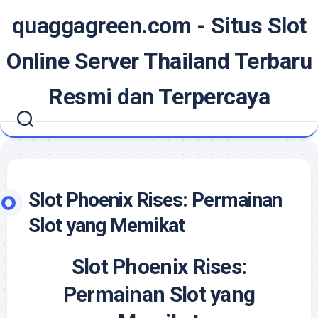
Skip
quaggagreen.com - Situs Slot
to
content
Online Server Thailand Terbaru
Resmi dan Terpercaya
Slot Phoenix Rises: Permainan
Slot yang Memikat
Slot Phoenix Rises:
Permainan Slot yang