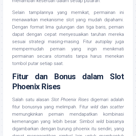
menambah keseruan dalam setiap putaran.
Selain tampilannya yang memikat, permainan ini
menawarkan mekanisme slot yang mudah dipahami.
Dengan format lima gulungan dan tiga baris, pemain
dapat dengan cepat menyesuaikan taruhan mereka
sesuai strategi masing-masing. Fitur
autoplay
juga
mempermudah pemain yang ingin menikmati
permainan secara otomatis tanpa harus menekan
tombol putar setiap saat.
Fitur dan Bonus dalam Slot
Phoenix Rises
Salah satu alasan
Slot Phoenix Rises
digemari adalah
fitur bonusnya yang melimpah. Fitur
wild
dan
scatter
memungkinkan pemain mendapatkan kombinasi
kemenangan yang lebih besar. Simbol
wild
biasanya
digambarkan dengan burung phoenix itu sendiri, yang