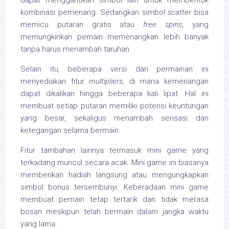
dapat menggantikan simbol lain untuk membentuk
kombinasi pemenang. Sedangkan simbol
scatter
bisa
memicu putaran gratis atau
free spins
, yang
memungkinkan pemain memenangkan lebih banyak
tanpa harus menambah taruhan.
Selain itu, beberapa versi dari permainan ini
menyediakan fitur
multipliers
, di mana kemenangan
dapat dikalikan hingga beberapa kali lipat. Hal ini
membuat setiap putaran memiliki potensi keuntungan
yang besar, sekaligus menambah sensasi dan
ketegangan selama bermain.
Fitur tambahan lainnya termasuk mini game yang
terkadang muncul secara acak. Mini game ini biasanya
memberikan hadiah langsung atau mengungkapkan
simbol bonus tersembunyi. Keberadaan mini game
membuat pemain tetap tertarik dan tidak merasa
bosan meskipun telah bermain dalam jangka waktu
yang lama.