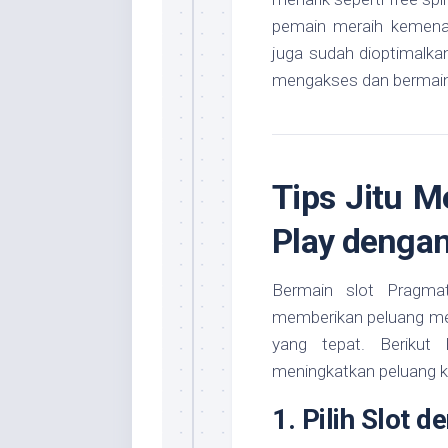
pemain meraih kemena
juga sudah dioptimalka
mengakses dan bermain
Tips Jitu M
Play dengan
Bermain slot Pragma
memberikan peluang me
yang tepat. Beriku
meningkatkan peluang 
1. Pilih Slot 