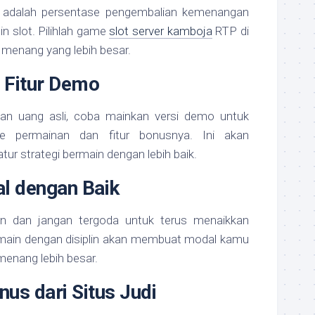
) adalah persentase pengembalian kemenangan
in slot. Pilihlah game
slot server kamboja
RTP di
 menang yang lebih besar.
 Fitur Demo
an uang asli, coba mainkan versi demo untuk
 permainan dan fitur bonusnya. Ini akan
 strategi bermain dengan lebih baik.
al dengan Baik
an dan jangan tergoda untuk terus menaikkan
rmain dengan disiplin akan membuat modal kamu
menang lebih besar.
us dari Situs Judi