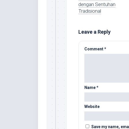
dengan Sentuhan
Tradisional
Leave a Reply
Comment
*
Name
*
Website
Save my name, email,