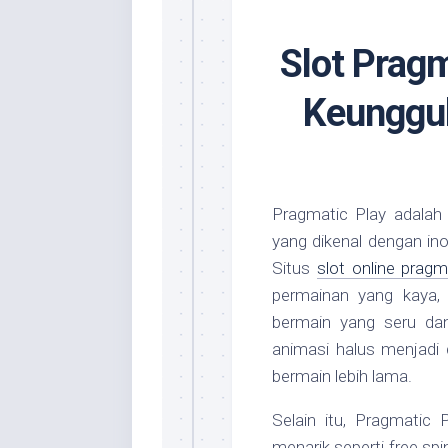
Slot Pragm
Keunggul
Pragmatic Play adala
yang dikenal dengan ino
Situs
slot online pragm
permainan yang kaya,
bermain yang seru da
animasi halus menjadi
bermain lebih lama.
Selain itu, Pragmatic 
menarik seperti free sp