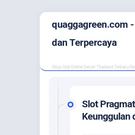
Skip
quaggagreen.com - 
to
content
dan Terpercaya
Situs Slot Online Server Thailand Terbaru 
Slot Pragmat
Keunggulan d