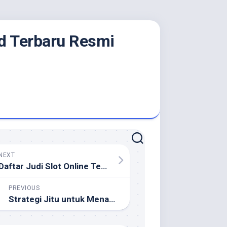
nd Terbaru Resmi
NEXT
Daftar Judi Slot Online Terpercaya: Tips Menang Besar dari Para Ahli
PREVIOUS
Strategi Jitu untuk Menang di Judi Slot: Rahasia Mencari Link Slot Gampang Menang