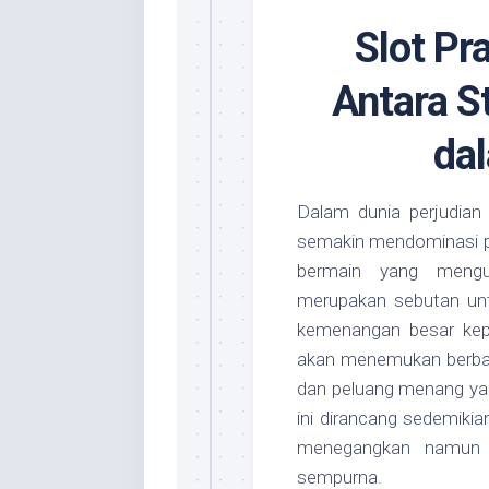
Slot Pr
Antara S
da
Dalam dunia perjudian o
semakin mendominasi p
bermain yang mengu
merupakan sebutan unt
kemenangan besar kepa
akan menemukan berbag
dan peluang menang yang
ini dirancang sedemik
menegangkan namun p
sempurna.