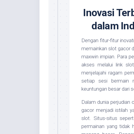
Inovasi Ter
dalam Ind
Dengan fitur-fitur inova
memainkan slot gacor 
maxwin impian. Para pe
akses melalui link s
menjelajahi ragam per
setiap sesi bermain 
keuntungan besar dari se
Dalam dunia perjudian 
gacor menjadi istilah 
slot. Situs-situs sepe
permainan yang tidak 