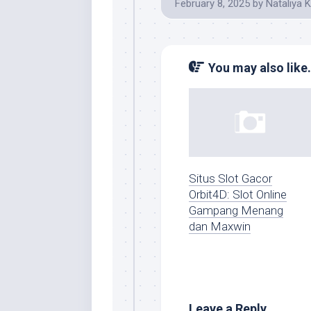
February 8, 2025
by
Nataliya 
You may also like.
Situs Slot Gacor
Orbit4D: Slot Online
Gampang Menang
dan Maxwin
Leave a Reply