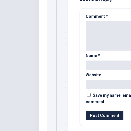
Comment
*
Name
*
Website
Save my name, email,
comment.