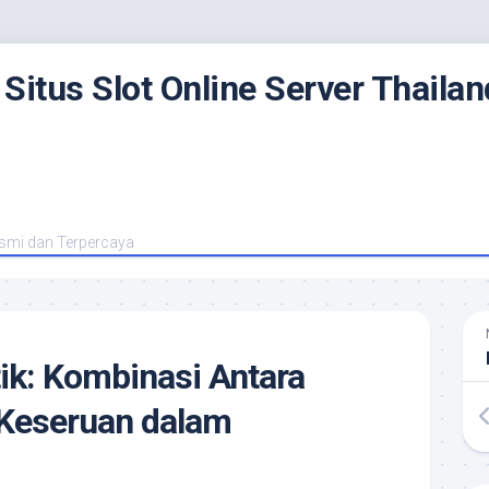
Situs Slot Online Server Thaila
Resmi dan Terpercaya
ik: Kombinasi Antara
 Keseruan dalam