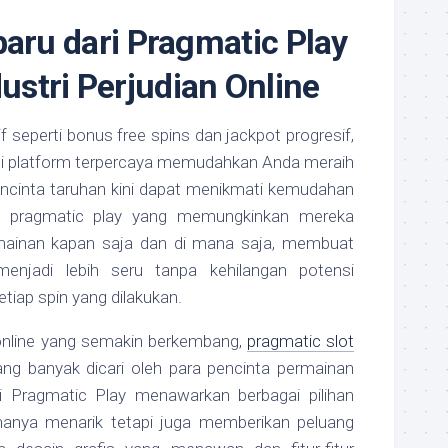
baru dari Pragmatic Play
ustri Perjudian Online
tif seperti bonus free spins dan jackpot progresif,
di platform terpercaya memudahkan Anda meraih
ncinta taruhan kini dapat menikmati kemudahan
lot pragmatic play yang memungkinkan mereka
mainan kapan saja dan di mana saja, membuat
menjadi lebih seru tanpa kehilangan potensi
tiap spin yang dilakukan.
online yang semakin berkembang,
pragmatic slot
yang banyak dicari oleh para pencinta permainan
rti Pragmatic Play menawarkan berbagai pilihan
hanya menarik tetapi juga memberikan peluang