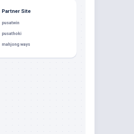
Partner Site
pusatwin
pusathoki
mahjong ways