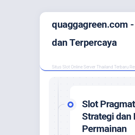
Skip
quaggagreen.com - 
to
content
dan Terpercaya
Situs Slot Online Server Thailand Terbaru 
Slot Pragmat
Strategi dan
Permainan