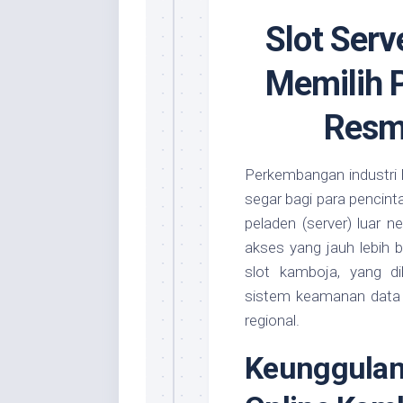
Slot Ser
Memilih P
Resm
Perkembangan industri 
segar bagi para pencint
peladen (
server
) luar n
akses yang jauh lebih b
slot kamboja, yang dik
sistem keamanan data 
regional.
Keunggulan