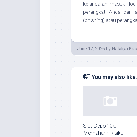
kelancaran masuk (
log
perangkat Anda dari 
(
phishing
) atau perangka
June 17, 2026
by
Nataliya Kr
You may also like.
Slot Depo 10k:
Memahami Risiko