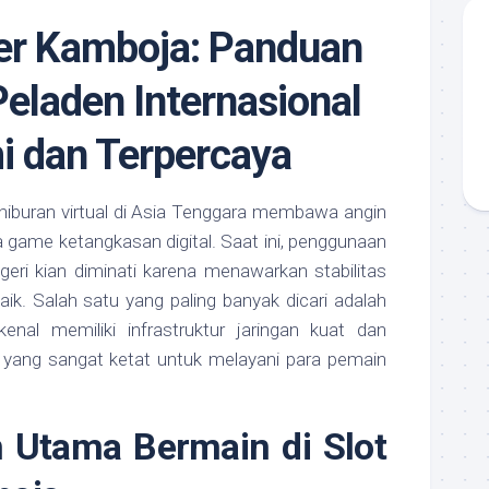
ver Kamboja: Panduan
eladen Internasional
i dan Terpercaya
hiburan virtual di Asia Tenggara membawa angin
a game ketangkasan digital. Saat ini, penggunaan
egeri kian diminati karena menawarkan stabilitas
aik. Salah satu yang paling banyak dicari adalah
enal memiliki infrastruktur jaringan kuat dan
yang sangat ketat untuk melayani para pemain
 Utama Bermain di Slot