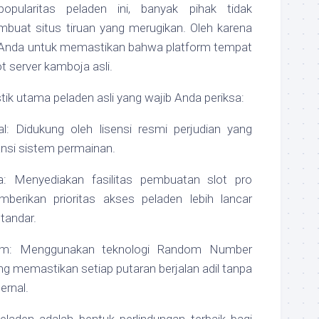
popularitas peladen ini, banyak pihak tidak
buat situs tiruan yang merugikan. Oleh karena
gi Anda untuk memastikan bahwa platform tempat
t server kamboja asli.
stik utama peladen asli yang wajib Anda periksa:
nal: Didukung oleh lisensi resmi perjudian yang
nsi sistem permainan.
: Menyediakan fasilitas pembuatan slot pro
erikan prioritas akses peladen lebih lancar
tandar.
tem: Menggunakan teknologi
Random Number
g memastikan setiap putaran berjalan adil tanpa
ernal.