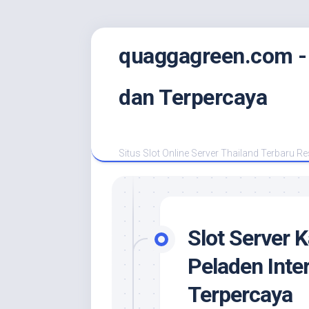
Skip
quaggagreen.com - 
to
content
dan Terpercaya
Situs Slot Online Server Thailand Terbaru 
Slot Server 
Peladen Inte
Terpercaya