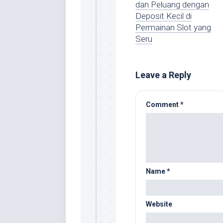
dan Peluang dengan
Deposit Kecil di
Permainan Slot yang
Seru
Leave a Reply
Comment
*
Name
*
Website