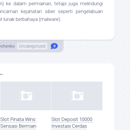
in
) ke dalam permainan, tetapi juga melindungi
ancaman kejahatan siber seperti pengelabuan
t lunak berbahaya (
malware
).
avchenko
Uncategorized
0
..
Slot Pinata Wins:
Slot Deposit 10000:
Sensasi Bermain
Investasi Cerdas