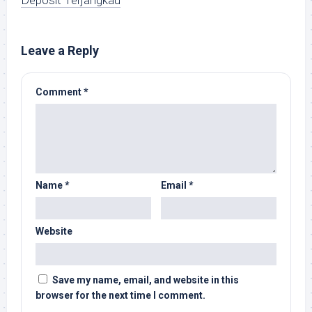
Deposit Terjangkau
Leave a Reply
Comment
*
Name
*
Email
*
Website
Save my name, email, and website in this
browser for the next time I comment.