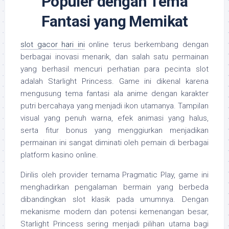
Populer dengan Tema
Fantasi yang Memikat
slot gacor hari ini
online terus berkembang dengan
berbagai inovasi menarik, dan salah satu permainan
yang berhasil mencuri perhatian para pecinta slot
adalah Starlight Princess. Game ini dikenal karena
mengusung tema fantasi ala anime dengan karakter
putri bercahaya yang menjadi ikon utamanya. Tampilan
visual yang penuh warna, efek animasi yang halus,
serta fitur bonus yang menggiurkan menjadikan
permainan ini sangat diminati oleh pemain di berbagai
platform kasino online.
Dirilis oleh provider ternama
Pragmatic Play
, game ini
menghadirkan pengalaman bermain yang berbeda
dibandingkan slot klasik pada umumnya. Dengan
mekanisme modern dan potensi kemenangan besar,
Starlight Princess sering menjadi pilihan utama bagi