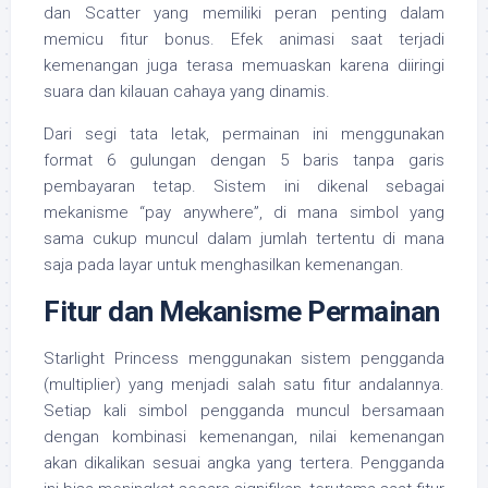
dan Scatter yang memiliki peran penting dalam
memicu fitur bonus. Efek animasi saat terjadi
kemenangan juga terasa memuaskan karena diiringi
suara dan kilauan cahaya yang dinamis.
Dari segi tata letak, permainan ini menggunakan
format 6 gulungan dengan 5 baris tanpa garis
pembayaran tetap. Sistem ini dikenal sebagai
mekanisme “pay anywhere”, di mana simbol yang
sama cukup muncul dalam jumlah tertentu di mana
saja pada layar untuk menghasilkan kemenangan.
Fitur dan Mekanisme Permainan
Starlight Princess menggunakan sistem pengganda
(multiplier) yang menjadi salah satu fitur andalannya.
Setiap kali simbol pengganda muncul bersamaan
dengan kombinasi kemenangan, nilai kemenangan
akan dikalikan sesuai angka yang tertera. Pengganda