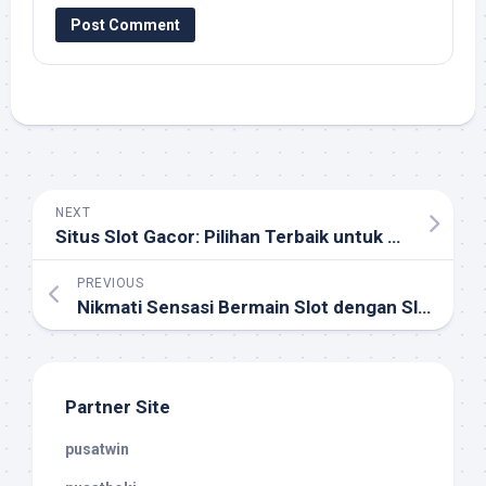
NEXT
Situs Slot Gacor: Pilihan Terbaik untuk Pemain Slot Online
PREVIOUS
Nikmati Sensasi Bermain Slot dengan Slot Depo 10K
Partner Site
pusatwin