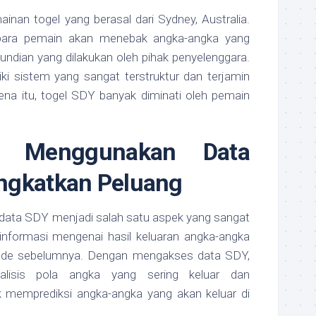
inan togel yang berasal dari Sydney, Australia.
 para pemain akan menebak angka-angka yang
 undian yang dilakukan oleh pihak penyelenggara.
iki sistem yang sangat terstruktur dan terjamin
na itu, togel SDY banyak diminati oleh pemain
: Menggunakan Data
ngkatkan Peluang
 data SDY menjadi salah satu aspek yang sangat
i informasi mengenai hasil keluaran angka-angka
iode sebelumnya. Dengan mengakses data SDY,
lisis pola angka yang sering keluar dan
memprediksi angka-angka yang akan keluar di