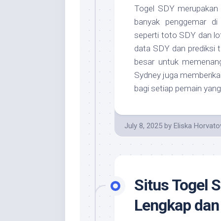
Togel SDY merupakan s
banyak penggemar di 
seperti toto SDY dan 
data SDY dan prediksi t
besar untuk memenangk
Sydney juga memberikan
bagi setiap pemain yang
July 8, 2025
by
Eliska Horvato
Situs Togel 
Lengkap dan