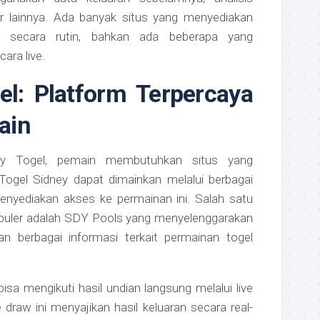
or lainnya. Ada banyak situs yang menyediakan
ey secara rutin, bahkan ada beberapa yang
ara live.
el: Platform Terpercaya
ain
ey Togel, pemain membutuhkan situs yang
Togel Sidney dapat dimainkan melalui berbagai
enyediakan akses ke permainan ini. Salah satu
opuler adalah SDY Pools yang menyelenggarakan
n berbagai informasi terkait permainan togel
bisa mengikuti hasil undian langsung melalui live
 draw ini menyajikan hasil keluaran secara real-