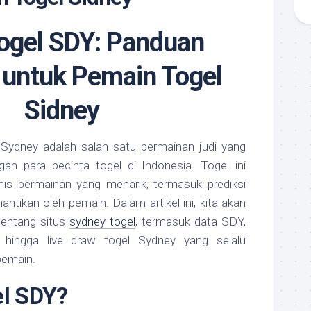
Togel SDY: Panduan
 untuk Pemain Togel
Sidney
Sydney adalah salah satu permainan judi yang
gan para pecinta togel di Indonesia. Togel ini
nis permainan yang menarik, termasuk prediksi
antikan oleh pemain. Dalam artikel ini, kita akan
entang situs
sydney togel
, termasuk data SDY,
, hingga live draw togel Sydney yang selalu
pemain.
el SDY?