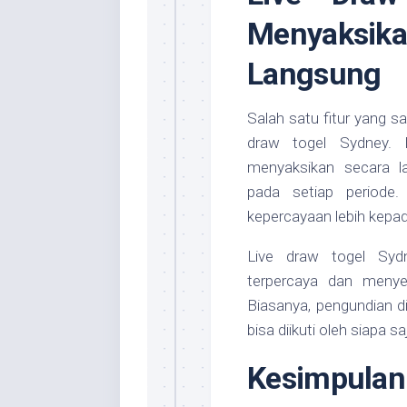
Menyaksik
Langsung
Salah satu fitur yang s
draw togel Sydney. 
menyaksikan secara l
pada setiap periode.
kepercayaan lebih kepa
Live draw togel Sydn
terpercaya dan menye
Biasanya, pengundian d
bisa diikuti oleh siapa sa
Kesimpulan