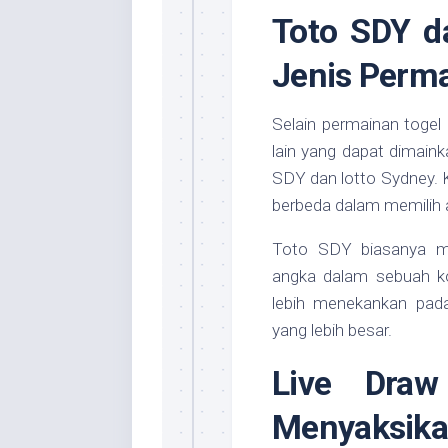
Toto SDY d
Jenis Perma
Selain permainan togel
lain yang dapat dimain
SDY dan lotto Sydney. 
berbeda dalam memilih
Toto SDY biasanya m
angka dalam sebuah k
lebih menekankan pad
yang lebih besar.
Live Draw
Menyaksik