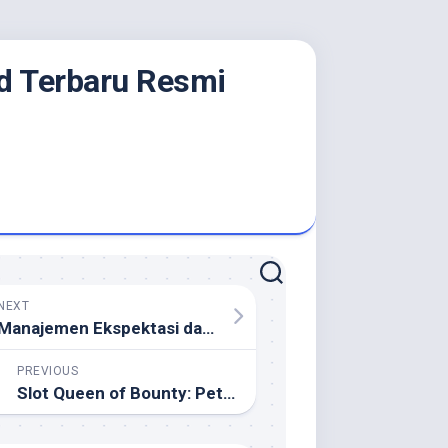
nd Terbaru Resmi
NEXT
Manajemen Ekspektasi dan Realitas Slot QRIS Deposit 5 Ribu Gacor
PREVIOUS
Slot Queen of Bounty: Petualangan Seru di Dunia Perampokan