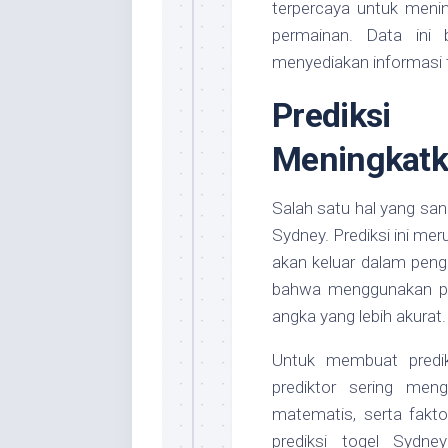
terpercaya untuk men
permainan. Data ini 
menyediakan informasi t
Prediks
Meningkatk
Salah satu hal yang sang
Sydney. Prediksi ini m
akan keluar dalam peng
bahwa menggunakan p
angka yang lebih akurat.
Untuk membuat predik
prediktor sering men
matematis, serta fakt
prediksi togel Sydn