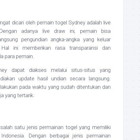
angat dicari oleh pemain togel Sydney adalah live
Dengan adanya live draw ini, pemain bisa
angsung pengundian angka-angka yang keluar
 Hal ini memberikan rasa transparansi dan
da para pemain.
ey dapat diakses melalui situs-situs yang
diakan update hasil undian secara langsung.
ilakukan pada waktu yang sudah ditentukan dan
ja yang tertarik.
alah satu jenis permainan togel yang memiliki
Indonesia. Dengan berbagai jenis permainan