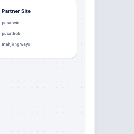
Partner Site
pusatwin
pusathoki
mahjong ways