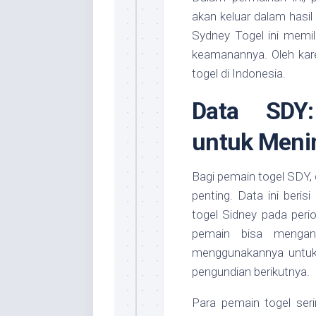
akan keluar dalam hasil
Sydney Togel ini memil
keamanannya. Oleh kare
togel di Indonesia.
Data SDY
untuk Meni
Bagi pemain togel SDY,
penting. Data ini beris
togel Sidney pada per
pemain bisa mengana
menggunakannya untuk 
pengundian berikutnya.
Para pemain togel se