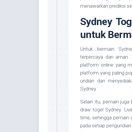
menawarkan prediksi sec
Sydney Tog
untuk Berm
Untuk bermain Sydn
terpercaya dan aman. 
platform online yang m
platform yang paling p
undian dan menyediaka
Sydney.
Selain itu, pemain juga 
draw togel Sydney. Live
time, sehingga pemain 
pada setiap pengundian