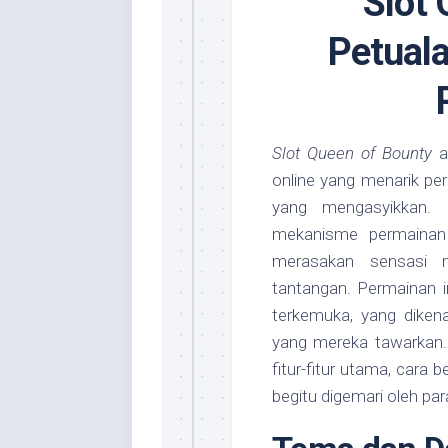
Slot 
Petuala
Slot Queen of Bounty
a
online yang menarik pe
yang mengasyikkan.
mekanisme permainan 
merasakan sensasi 
tantangan. Permainan i
terkemuka, yang dikenal
yang mereka tawarkan. 
fitur-fitur utama, car
begitu digemari oleh pa