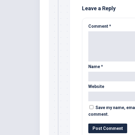
Leave a Reply
Comment
*
Name
*
Website
Save my name, email,
comment.