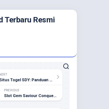
nd Terbaru Resmi
NEXT
Situs Togel SDY: Panduan Lengkap untuk Pemain Togel Sidney
PREVIOUS
Slot Gem Saviour Conquest: Petualangan Seru di Dunia Permata