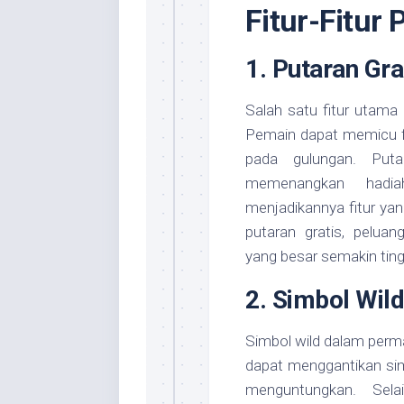
Fitur-Fitur
1. Putaran Gra
Salah satu fitur utama 
Pemain dapat memicu fi
pada gulungan. Put
memenangkan hadia
menjadikannya fitur yan
putaran gratis, pelu
yang besar semakin ting
2. Simbol Wil
Simbol wild dalam perma
dapat menggantikan sim
menguntungkan. Sel