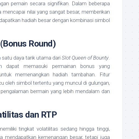
an pemain secara signifikan. Dalam beberapa
a mencapai nilai yang sangat besar, memberikan
apatkan hadiah besar dengan kombinasi simbol
s (Bonus Round)
h satu daya tarik utama dari
Slot Queen of Bounty
.
ain dapat memasuki permainan bonus yang
untuk memenangkan hadiah tambahan. Fitur
picu oleh simbol tertentu yang muncul di gulungan,
 pengalaman bermain yang lebih mendalam dan
atilitas dan RTP
emiliki tingkat volatilitas sedang hingga tinggi,
isa mendapatkan kemenangan besar, tetapi juga