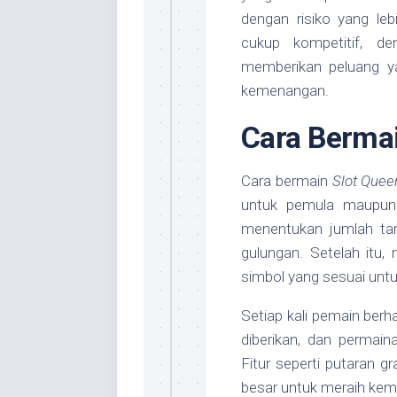
dengan risiko yang leb
cukup kompetitif, de
memberikan peluang y
kemenangan.
Cara Bermai
Cara bermain
Slot Quee
untuk pemula maupun
menentukan jumlah ta
gulungan. Setelah itu
simbol yang sesuai un
Setiap kali pemain berh
diberikan, dan permain
Fitur seperti putaran 
besar untuk meraih kem