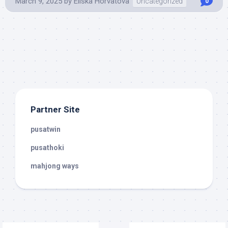
March 9, 2025
by
Eliska Horvatova
Uncategorized
0
Partner Site
pusatwin
pusathoki
mahjong ways