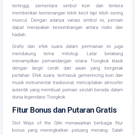
tertinggi, sementara simbol koin dan lentera
memberikan kemenangan lebih kecil tapi lebih sering
muncul. Dengan adanya variasi simbol ini, pemain
dapat merasakan keseimbangan antara risiko dan
hadiah.
Grafis dan efek suara dalam permainan ini juga
mendukung tema mitologi. Latar belakang
menampilkan pemandangan istana Tiongkok klasik
dengan langit cerah dan awan yang bergerak
perlahan. Efek suara, termasuk gemerincing koin dan
musik instrumental tradisional, menciptakan atmosfer
autentik yang membuat pemain seolah berada dalam
dunia legendaris Tiongkok.
Fitur Bonus dan Putaran Gratis
Slot Ways of the Qilin menawarkan berbagai fitur
bonus yang meningkatkan peluang menang. Salah