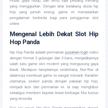
musik, gaya hidup, dan tentu saja peluang menang
yang menggiurkan. Dengan latar belakang dunia hip
hop yang penuh energi, game ini menawarkan
pengalaman berbeda bagi para penggemar slot
online.
Mengenal Lebih Dekat Slot Hip
Hop Panda
Hip Hop Panda adalah permainan
pusatwin login
video
dengan format 3 gulungan dan 3 baris, menjadikannya
salah satu game slot modern yang mengusung gaya
klasik. Meskipun tampilannya sederhana, fitur-fitur di
dalamnya membuat game ini sangat menarik. Karakter
utamanya, seekor panda dengan pakaian hip hop,
menjadi ikon dari permainan ini. Ia siap menghibur
sekaligus memberi kejutan lewat berbagai fitur bonus
yang tersedia.