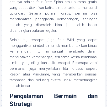
satunya adalah fitur Free Spins atau putaran gratis,
yang dapat diaktifkan ketika simbol tertentu muncul di
gulungan. Selama putaran gratis, pemain bisa
mendapatkan pengganda kemenangan, sehingga
hadiah yang diperoleh bisa jauh lebih besar
dibandingkan putaran reguler.
Selain itu, terdapat juga fitur Wild yang dapat
menggantikan simbol lain untuk membentuk kombinasi
kemenangan. Fitur ini sangat membantu dalam
menciptakan kemenangan, terutama ketika kombinasi
simbol yang diinginkan sulit tercapai. Beberapa versi
permainan juga menyertakan fitur khusus seperti
Respin atau Mini-Game, yang memberikan sensasi
tambahan dan peluang ekstra untuk memenangkan
hadiah besar.
Pengalaman Bermain dan
Strategi