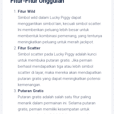
Fitur-Fitur Unggulan
Fitur Wild
Simbol wild dalam Lucky Piggy dapat
menggantikan simbol lain, kecuali simbol scatter.
Ini memberikan peluang lebih besar untuk
membentuk kombinasi pemenang, yang tentunya
meningkatkan peluang untuk meraih jackpot.
Fitur Scatter
Simbol scatter pada Lucky Piggy adalah kunci
untuk membuka putaran gratis. Jika pemain
berhasil mendapatkan tiga atau lebih simbol
scatter di layar, maka mereka akan mendapatkan
putaran gratis yang dapat meningkatkan potensi
kemenangan.
Putaran Gratis
Putaran gratis adalah salah satu fitur paling
menarik dalam permainan ini. Selama putaran
gratis, pemain memiliki kesempatan untuk