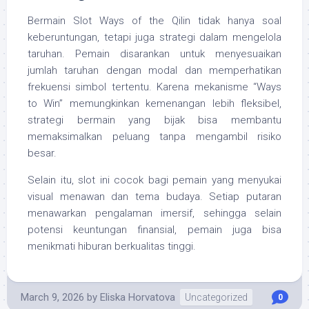
Bermain Slot Ways of the Qilin tidak hanya soal
keberuntungan, tetapi juga strategi dalam mengelola
taruhan. Pemain disarankan untuk menyesuaikan
jumlah taruhan dengan modal dan memperhatikan
frekuensi simbol tertentu. Karena mekanisme “Ways
to Win” memungkinkan kemenangan lebih fleksibel,
strategi bermain yang bijak bisa membantu
memaksimalkan peluang tanpa mengambil risiko
besar.
Selain itu, slot ini cocok bagi pemain yang menyukai
visual menawan dan tema budaya. Setiap putaran
menawarkan pengalaman imersif, sehingga selain
potensi keuntungan finansial, pemain juga bisa
menikmati hiburan berkualitas tinggi.
March 9, 2026
by
Eliska Horvatova
Uncategorized
0