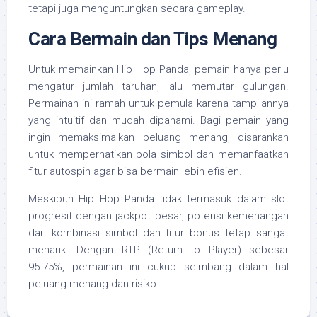
tetapi juga menguntungkan secara gameplay.
Cara Bermain dan Tips Menang
Untuk memainkan Hip Hop Panda, pemain hanya perlu
mengatur jumlah taruhan, lalu memutar gulungan.
Permainan ini ramah untuk pemula karena tampilannya
yang intuitif dan mudah dipahami. Bagi pemain yang
ingin memaksimalkan peluang menang, disarankan
untuk memperhatikan pola simbol dan memanfaatkan
fitur autospin agar bisa bermain lebih efisien.
Meskipun Hip Hop Panda tidak termasuk dalam slot
progresif dengan jackpot besar, potensi kemenangan
dari kombinasi simbol dan fitur bonus tetap sangat
menarik. Dengan RTP (Return to Player) sebesar
95.75%, permainan ini cukup seimbang dalam hal
peluang menang dan risiko.