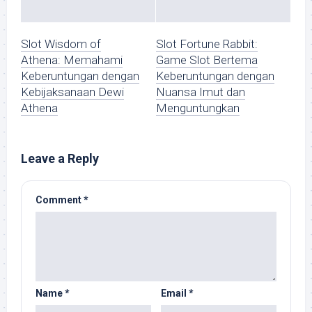
Slot Wisdom of
Slot Fortune Rabbit:
Athena: Memahami
Game Slot Bertema
Keberuntungan dengan
Keberuntungan dengan
Kebijaksanaan Dewi
Nuansa Imut dan
Athena
Menguntungkan
Leave a Reply
Comment
*
Name
*
Email
*