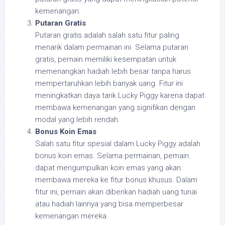
kemenangan.
Putaran Gratis
Putaran gratis adalah salah satu fitur paling
menarik dalam permainan ini. Selama putaran
gratis, pemain memiliki kesempatan untuk
memenangkan hadiah lebih besar tanpa harus
mempertaruhkan lebih banyak uang. Fitur ini
meningkatkan daya tarik Lucky Piggy karena dapat
membawa kemenangan yang signifikan dengan
modal yang lebih rendah.
Bonus Koin Emas
Salah satu fitur spesial dalam Lucky Piggy adalah
bonus koin emas. Selama permainan, pemain
dapat mengumpulkan koin emas yang akan
membawa mereka ke fitur bonus khusus. Dalam
fitur ini, pemain akan diberikan hadiah uang tunai
atau hadiah lainnya yang bisa memperbesar
kemenangan mereka.