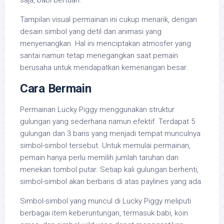
saja, babi bertuah.
Tampilan visual permainan ini cukup menarik, dengan
desain simbol yang detil dan animasi yang
menyenangkan. Hal ini menciptakan atmosfer yang
santai namun tetap menegangkan saat pemain
berusaha untuk mendapatkan kemenangan besar.
Cara Bermain
Permainan Lucky Piggy menggunakan struktur
gulungan yang sederhana namun efektif. Terdapat 5
gulungan dan 3 baris yang menjadi tempat munculnya
simbol-simbol tersebut. Untuk memulai permainan,
pemain hanya perlu memilih jumlah taruhan dan
menekan tombol putar. Setiap kali gulungan berhenti,
simbol-simbol akan berbaris di atas paylines yang ada.
Simbol-simbol yang muncul di Lucky Piggy meliputi
berbagai item keberuntungan, termasuk babi, koin