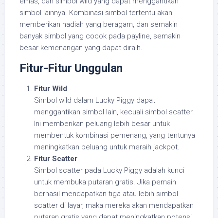
emas, dan simbol wild yang dapat menggantikan
simbol lainnya. Kombinasi simbol tertentu akan
memberikan hadiah yang beragam, dan semakin
banyak simbol yang cocok pada payline, semakin
besar kemenangan yang dapat diraih.
Fitur-Fitur Unggulan
Fitur Wild
Simbol wild dalam Lucky Piggy dapat
menggantikan simbol lain, kecuali simbol scatter.
Ini memberikan peluang lebih besar untuk
membentuk kombinasi pemenang, yang tentunya
meningkatkan peluang untuk meraih jackpot.
Fitur Scatter
Simbol scatter pada Lucky Piggy adalah kunci
untuk membuka putaran gratis. Jika pemain
berhasil mendapatkan tiga atau lebih simbol
scatter di layar, maka mereka akan mendapatkan
putaran gratis yang dapat meningkatkan potensi