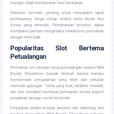
mungkin tidak memberikan hasil tambahan.
Sebelum bermain, penting untuk memahami tabel
pembayaran, fungsi setiap simbol, serta aturan fitur
bonus yang tersedia. Pemahaman tersebut dapat
membantu pemain mengetahui mekanisme permainan
dengan lebih baik.
Popularitas Slot Bertema
Petualangan
Permainan slot dengan tema petualangan seperti Wild
Bounty Showdown banyak diminati karena mampu
memberikan pengalaman yang lebih dari sekadar
memutar gulungan. Tema yang kuat, karakter menarik,
dan fitur interaktif membuat permainan terasa seperti
perjalanan dengan cerita tersendiri.
Perpaduan antara konsep western dan teknologi slot