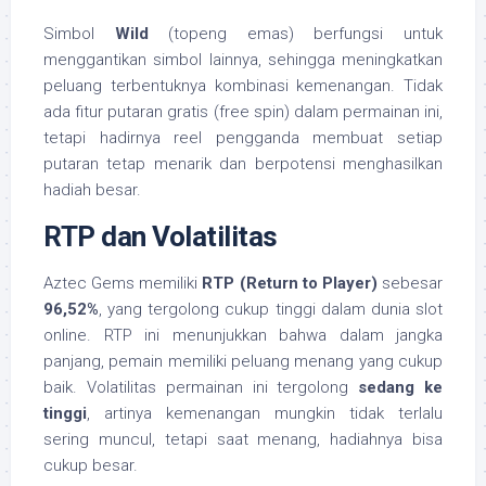
Simbol
Wild
(topeng emas) berfungsi untuk
menggantikan simbol lainnya, sehingga meningkatkan
peluang terbentuknya kombinasi kemenangan. Tidak
ada fitur putaran gratis (free spin) dalam permainan ini,
tetapi hadirnya reel pengganda membuat setiap
putaran tetap menarik dan berpotensi menghasilkan
hadiah besar.
RTP dan Volatilitas
Aztec Gems memiliki
RTP (Return to Player)
sebesar
96,52%
, yang tergolong cukup tinggi dalam dunia slot
online. RTP ini menunjukkan bahwa dalam jangka
panjang, pemain memiliki peluang menang yang cukup
baik. Volatilitas permainan ini tergolong
sedang ke
tinggi
, artinya kemenangan mungkin tidak terlalu
sering muncul, tetapi saat menang, hadiahnya bisa
cukup besar.