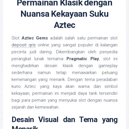
Permainan Klasik dengan
Nuansa Kekayaan Suku
Aztec
Slot
Aztec Gems
adalah salah satu permainan slot
deposit qris
online yang sangat populer di kalangan
pecinta judi daring. Dikembangkan oleh penyedia
perangkat lunak ternama
Pragmatic Play
, slot ini
menghadirkan desain klasik dengan gameplay
sederhana namun tetap menawarkan peluang
kemenangan yang menarik. Dengan tema peradaban
kuno Aztec yang kaya akan warna dan simbol
kekayaan, permainan ini menjadi daya tarik tersendiri
bagi para pemain yang menyukai slot dengan nuansa
sejarah dan kemewahan.
Desain Visual dan Tema yang