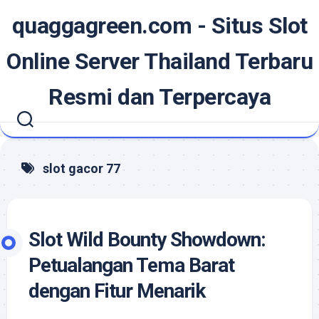
Skip
quaggagreen.com - Situs Slot
to
content
Online Server Thailand Terbaru
Resmi dan Terpercaya
slot gacor 77
Slot Wild Bounty Showdown:
Petualangan Tema Barat
dengan Fitur Menarik