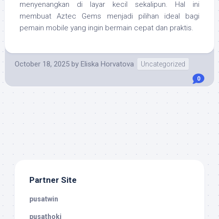
menyenangkan di layar kecil sekalipun. Hal ini
membuat Aztec Gems menjadi pilihan ideal bagi
pemain mobile yang ingin bermain cepat dan praktis.
October 18, 2025
by
Eliska Horvatova
Uncategorized
0
Partner Site
pusatwin
pusathoki