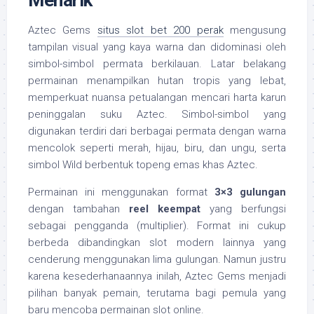
Menarik
Aztec Gems
situs slot bet 200 perak
mengusung
tampilan visual yang kaya warna dan didominasi oleh
simbol-simbol permata berkilauan. Latar belakang
permainan menampilkan hutan tropis yang lebat,
memperkuat nuansa petualangan mencari harta karun
peninggalan suku Aztec. Simbol-simbol yang
digunakan terdiri dari berbagai permata dengan warna
mencolok seperti merah, hijau, biru, dan ungu, serta
simbol Wild berbentuk topeng emas khas Aztec.
Permainan ini menggunakan format
3×3 gulungan
dengan tambahan
reel keempat
yang berfungsi
sebagai pengganda (multiplier). Format ini cukup
berbeda dibandingkan slot modern lainnya yang
cenderung menggunakan lima gulungan. Namun justru
karena kesederhanaannya inilah, Aztec Gems menjadi
pilihan banyak pemain, terutama bagi pemula yang
baru mencoba permainan slot online.