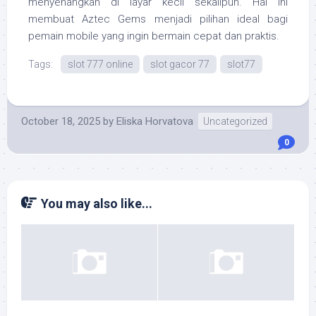
menyenangkan di layar kecil sekalipun. Hal ini
membuat Aztec Gems menjadi pilihan ideal bagi
pemain mobile yang ingin bermain cepat dan praktis.
Tags:
slot 777 online
slot gacor 77
slot77
October 18, 2025
by
Eliska Horvatova
Uncategorized
0
You may also like...