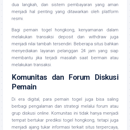
dua langkah, dan sistem pembayaran yang aman
menjadi hal penting yang ditawarkan oleh platform
resmi.
Bagi pemain togel hongkong, kenyamanan dalam
melakukan transaksi deposit dan withdraw juga
menjadi nilai tambah tersendiri. Beberapa situs bahkan
menyediakan layanan pelanggan 24 jam yang siap
membantu jika terjadi masalah saat bermain atau
melakukan transaksi.
Komunitas dan Forum Diskusi
Pemain
Di era digital, para pemain togel juga bisa saling
berbagi pengalaman dan strategi melalui forum atau
grup diskusi online. Komunitas ini tidak hanya menjadi
tempat bertukar prediksi togel hongkong, tetapi juga
menjadi ajang tukar informasi terkait situs terpercaya,