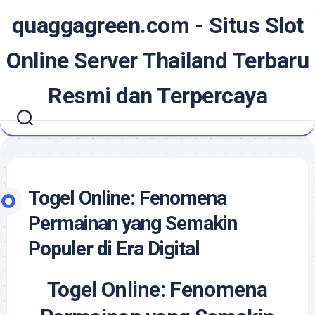
Skip
quaggagreen.com - Situs Slot
to
content
Online Server Thailand Terbaru
Resmi dan Terpercaya
Togel Online: Fenomena
Permainan yang Semakin
Populer di Era Digital
Togel Online: Fenomena