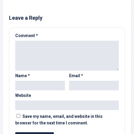
Leave a Reply
Comment
*
Name
*
Email
*
Website
Save my name, email, and website in this
browser for the next time I comment.