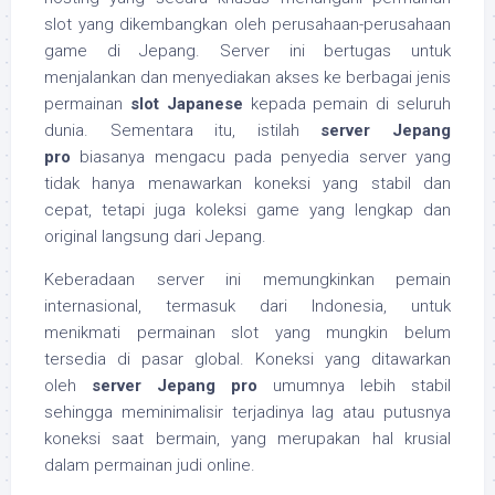
slot yang dikembangkan oleh perusahaan-perusahaan
game di Jepang. Server ini bertugas untuk
menjalankan dan menyediakan akses ke berbagai jenis
permainan
slot Japanese
kepada pemain di seluruh
dunia. Sementara itu, istilah
server Jepang
pro
biasanya mengacu pada penyedia server yang
tidak hanya menawarkan koneksi yang stabil dan
cepat, tetapi juga koleksi game yang lengkap dan
original langsung dari Jepang.
Keberadaan server ini memungkinkan pemain
internasional, termasuk dari Indonesia, untuk
menikmati permainan slot yang mungkin belum
tersedia di pasar global. Koneksi yang ditawarkan
oleh
server Jepang pro
umumnya lebih stabil
sehingga meminimalisir terjadinya lag atau putusnya
koneksi saat bermain, yang merupakan hal krusial
dalam permainan judi online.