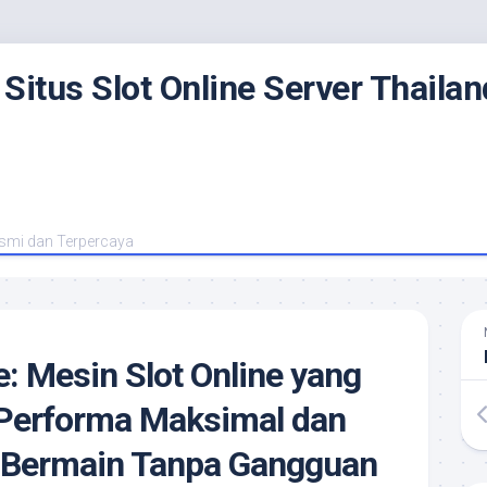
Situs Slot Online Server Thaila
Resmi dan Terpercaya
: Mesin Slot Online yang
erforma Maksimal dan
Bermain Tanpa Gangguan