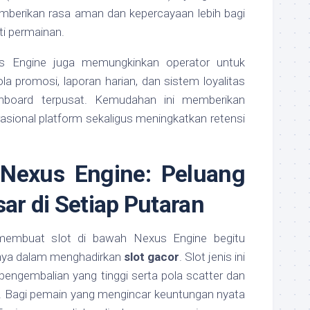
 memberikan rasa aman dan kepercayaan lebih bagi
i permainan.
us Engine juga memungkinkan operator untuk
 promosi, laporan harian, dan sistem loyalitas
hboard terpusat. Kemudahan ini memberikan
erasional platform sekaligus meningkatkan retensi
 Nexus Engine: Peluang
r di Setiap Putaran
membuat slot di bawah Nexus Engine begitu
inya dalam menghadirkan
slot gacor
. Slot jenis ini
t pengembalian yang tinggi serta pola scatter dan
l. Bagi pemain yang mengincar keuntungan nyata