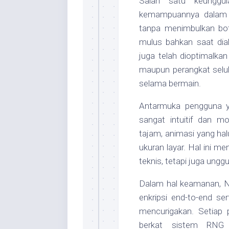
Salah satu keunggu
kemampuannya dalam m
tanpa menimbulkan bot
mulus bahkan saat dia
juga telah dioptimalkan
maupun perangkat selu
selama bermain.
Antarmuka pengguna y
sangat intuitif dan mo
tajam, animasi yang hal
ukuran layar. Hal ini me
teknis, tetapi juga ungg
Dalam hal keamanan, N
enkripsi end-to-end se
mencurigakan. Setiap 
berkat sistem RNG