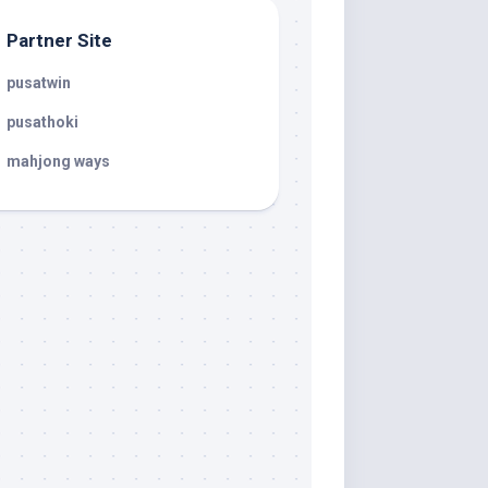
Partner Site
pusatwin
pusathoki
mahjong ways