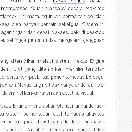
lan teknis dari slot
nexus engine
adalah
emproses ribuan transaksi secara real-time
tleneck. Ini memungkinkan permainan berjalan
kses oleh banyak pemain sekaligus. Sistem ini
 agar ringan dan cepat diakses, baik di desktop
ler, sehingga pemain tidak mengalami gangguan
ang ditampilkan melalui sistem Nexus Engine
dern. Slot yang ditampilkan memiliki tampilan
us, serta kompatibilitas penuh terhadap berbagai
njadikan Nexus Engine tidak hanya andal dari sisi
ul dalam hal kenyamanan dan estetika visual.
exus Engine menerapkan standar tinggi dengan
rta sistem pemantauan aktif terhadap aktivitas
permainan juga dipastikan adil dan transparan
 (Random Number Generator) yang telah