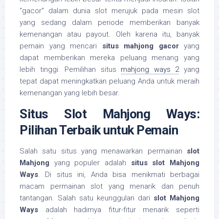
“gacor” dalam dunia slot merujuk pada mesin slot
yang sedang dalam periode memberikan banyak
kemenangan atau payout. Oleh karena itu, banyak
pemain yang mencari
situs mahjong gacor
yang
dapat memberikan mereka peluang menang yang
lebih tinggi. Pemilihan situs
mahjong ways 2
yang
tepat dapat meningkatkan peluang Anda untuk meraih
kemenangan yang lebih besar.
Situs Slot Mahjong Ways:
Pilihan Terbaik untuk Pemain
Salah satu situs yang menawarkan permainan
slot
Mahjong
yang populer adalah
situs slot Mahjong
Ways
. Di situs ini, Anda bisa menikmati berbagai
macam permainan slot yang menarik dan penuh
tantangan. Salah satu keunggulan dari
slot Mahjong
Ways
adalah hadirnya fitur-fitur menarik seperti