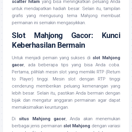
scatter hitam
yang bisa meningkatkan peluang Anda
untuk mendapatkan hadiah besar. Selain itu, tampilan
grafis yang mengusung tema Mahjong membuat
permainan ini semakin mengasyikkan.
Slot Mahjong Gacor: Kunci
Keberhasilan Bermain
Untuk menjadi pemain yang sukses di
slot Mahjong
gacor
, ada beberapa tips yang bisa Anda coba.
Pertama, pilihlah mesin slot yang memiliki RTP (Return
to Player) tinggi. Mesin slot dengan RTP tinggi
cenderung memberikan peluang kemenangan yang
lebih besar. Selain itu, pastikan Anda bermain dengan
bijak dan mengatur anggaran permainan agar dapat
memaksimalkan keuntungan.
Di
situs Mahjong gacor
, Anda akan menemukan
berbagai jenis permainan
slot Mahjong
dengan variasi