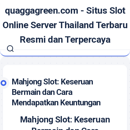
Skip
quaggagreen.com - Situs Slot
to
content
Online Server Thailand Terbaru
Resmi dan Terpercaya
Mahjong Slot: Keseruan
Bermain dan Cara
Mendapatkan Keuntungan
Mahjong Slot: Keseruan