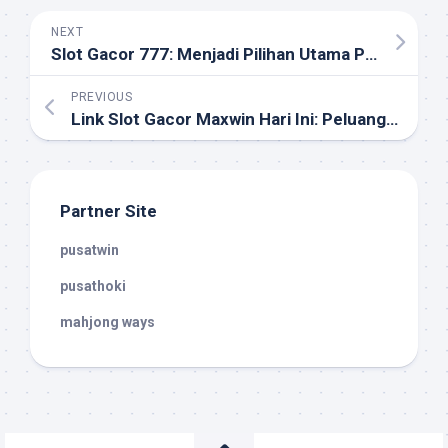
NEXT
Slot Gacor 777: Menjadi Pilihan Utama Para Pemain
PREVIOUS
Link Slot Gacor Maxwin Hari Ini: Peluang Menang Maksimal di Dunia Slot Online
Partner Site
pusatwin
pusathoki
mahjong ways