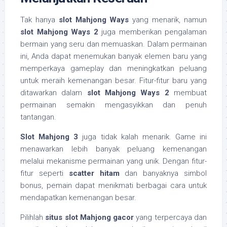
Tak hanya
slot Mahjong Ways
yang menarik, namun
slot Mahjong Ways 2
juga memberikan pengalaman
bermain yang seru dan memuaskan. Dalam permainan
ini, Anda dapat menemukan banyak elemen baru yang
memperkaya gameplay dan meningkatkan peluang
untuk meraih kemenangan besar. Fitur-fitur baru yang
ditawarkan dalam
slot Mahjong Ways 2
membuat
permainan semakin mengasyikkan dan penuh
tantangan.
Slot Mahjong 3
juga tidak kalah menarik. Game ini
menawarkan lebih banyak peluang kemenangan
melalui mekanisme permainan yang unik. Dengan fitur-
fitur seperti
scatter hitam
dan banyaknya simbol
bonus, pemain dapat menikmati berbagai cara untuk
mendapatkan kemenangan besar.
Pilihlah
situs slot Mahjong gacor
yang terpercaya dan