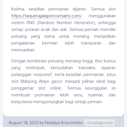
Kelima, keadilan permainan dijamin. Semua slot
https://taqueriajalapenosmiami.com/
menggunakan
sistem RNG (Random Number Generator), sehingga
setiap putaran acak dan adil. Semua pemain memiliki
peluang yang sama untuk menang, menjadikan
pengalaman bermain lebih transparan dan
memuaskan.
Dengan kombinasi peluang menang tinggi, fitur bonus
yang melimpah, kemudahan transaksi, layanan
pelanggan responsif, serta keadilan permainan, situs
slot Mahjong Ways gacor menjadi pilihan ideal bagi
penggemar slot online. Semua keunggulan ini
membuat permainan lebih seru, nyaman, dan
berpotensi menguntungkan bagi setiap pemain.
August 18, 2025
by
Nataliya Kravchenko
Uncategorized