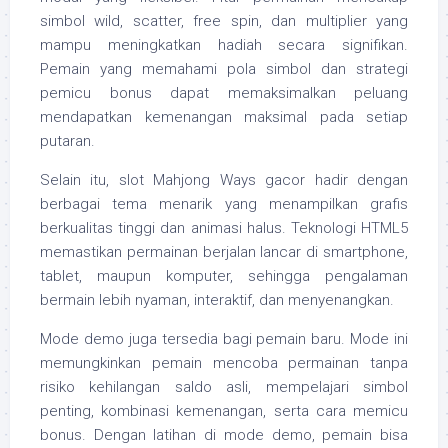
simbol wild, scatter, free spin, dan multiplier yang
mampu meningkatkan hadiah secara signifikan.
Pemain yang memahami pola simbol dan strategi
pemicu bonus dapat memaksimalkan peluang
mendapatkan kemenangan maksimal pada setiap
putaran.
Selain itu, slot Mahjong Ways gacor hadir dengan
berbagai tema menarik yang menampilkan grafis
berkualitas tinggi dan animasi halus. Teknologi HTML5
memastikan permainan berjalan lancar di smartphone,
tablet, maupun komputer, sehingga pengalaman
bermain lebih nyaman, interaktif, dan menyenangkan.
Mode demo juga tersedia bagi pemain baru. Mode ini
memungkinkan pemain mencoba permainan tanpa
risiko kehilangan saldo asli, mempelajari simbol
penting, kombinasi kemenangan, serta cara memicu
bonus. Dengan latihan di mode demo, pemain bisa