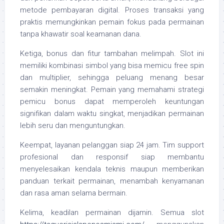
metode pembayaran digital. Proses transaksi yang
praktis memungkinkan pemain fokus pada permainan
tanpa khawatir soal keamanan dana.
Ketiga, bonus dan fitur tambahan melimpah. Slot ini
memiliki kombinasi simbol yang bisa memicu free spin
dan multiplier, sehingga peluang menang besar
semakin meningkat. Pemain yang memahami strategi
pemicu bonus dapat memperoleh keuntungan
signifikan dalam waktu singkat, menjadikan permainan
lebih seru dan menguntungkan.
Keempat, layanan pelanggan siap 24 jam. Tim support
profesional dan responsif siap membantu
menyelesaikan kendala teknis maupun memberikan
panduan terkait permainan, menambah kenyamanan
dan rasa aman selama bermain.
Kelima, keadilan permainan dijamin. Semua slot