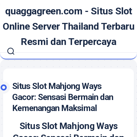
Skip
quaggagreen.com - Situs Slot
to
content
Online Server Thailand Terbaru
Resmi dan Terpercaya
Situs Slot Mahjong Ways
Gacor: Sensasi Bermain dan
Kemenangan Maksimal
Situs Slot Mahjong Ways