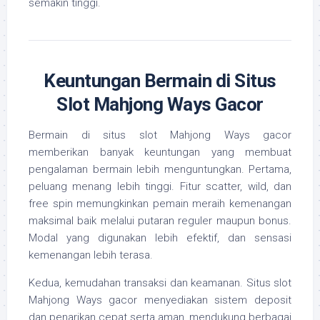
semakin tinggi.
Keuntungan Bermain di Situs
Slot Mahjong Ways Gacor
Bermain di situs slot Mahjong Ways gacor
memberikan banyak keuntungan yang membuat
pengalaman bermain lebih menguntungkan. Pertama,
peluang menang lebih tinggi. Fitur scatter, wild, dan
free spin memungkinkan pemain meraih kemenangan
maksimal baik melalui putaran reguler maupun bonus.
Modal yang digunakan lebih efektif, dan sensasi
kemenangan lebih terasa.
Kedua, kemudahan transaksi dan keamanan. Situs slot
Mahjong Ways gacor menyediakan sistem deposit
dan penarikan cepat serta aman, mendukung berbagai