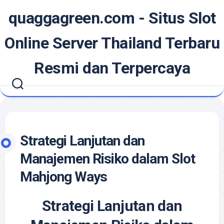
Skip
quaggagreen.com - Situs Slot
to
content
Online Server Thailand Terbaru
Resmi dan Terpercaya
Strategi Lanjutan dan
Manajemen Risiko dalam Slot
Mahjong Ways
Strategi Lanjutan dan