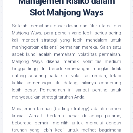
Manajemen Risiko dalam
Slot Mahjong Ways
Setelah memahami dasar-dasar dan fitur utama dari
Mahjong Ways, para pemain yang lebih serius sering
kali mencari strategi yang lebih mendalam untuk
meningkatkan efisiensi permainan mereka. Salah satu
aspek kunci adalah memahami volatilitas permainan.
Mahjong Ways dikenal memiliki volatilitas medium
hingga tinggi. Ini berarti kemenangan mungkin tidak
datang sesering pada slot volatilitas rendah, tetapi
ketika kemenangan itu datang, nilainya cenderung
lebih besar. Pemahaman ini sangat penting untuk
menyesuaikan strategi taruhan Anda.
Manajemen taruhan (betting strategy) adalah elemen
krusial. Alih-alih bertaruh besar di setiap putaran,
beberapa pemain memilih untuk memulai dengan
taruhan yang lebih kecil untuk melihat bagaimana