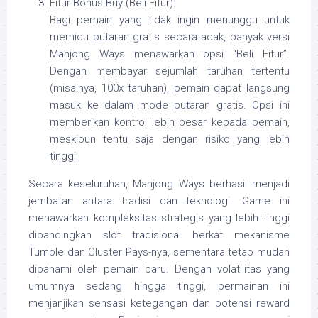
Fitur Bonus Buy (Beli Fitur):
Bagi pemain yang tidak ingin menunggu untuk
memicu putaran gratis secara acak, banyak versi
Mahjong Ways menawarkan opsi “Beli Fitur”.
Dengan membayar sejumlah taruhan tertentu
(misalnya, 100x taruhan), pemain dapat langsung
masuk ke dalam mode putaran gratis. Opsi ini
memberikan kontrol lebih besar kepada pemain,
meskipun tentu saja dengan risiko yang lebih
tinggi.
Secara keseluruhan, Mahjong Ways berhasil menjadi
jembatan antara tradisi dan teknologi. Game ini
menawarkan kompleksitas strategis yang lebih tinggi
dibandingkan slot tradisional berkat mekanisme
Tumble dan Cluster Pays-nya, sementara tetap mudah
dipahami oleh pemain baru. Dengan volatilitas yang
umumnya sedang hingga tinggi, permainan ini
menjanjikan sensasi ketegangan dan potensi reward