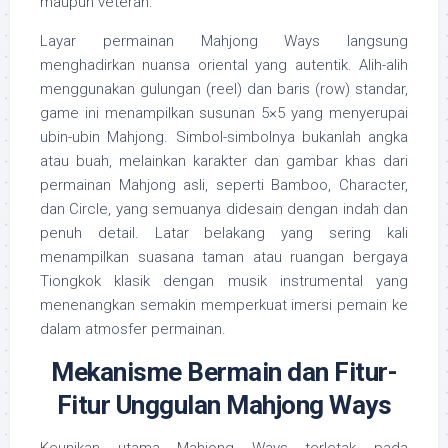
maupun veteran.
Layar permainan Mahjong Ways langsung
menghadirkan nuansa oriental yang autentik. Alih-alih
menggunakan gulungan (reel) dan baris (row) standar,
game ini menampilkan susunan 5×5 yang menyerupai
ubin-ubin Mahjong. Simbol-simbolnya bukanlah angka
atau buah, melainkan karakter dan gambar khas dari
permainan Mahjong asli, seperti Bamboo, Character,
dan Circle, yang semuanya didesain dengan indah dan
penuh detail. Latar belakang yang sering kali
menampilkan suasana taman atau ruangan bergaya
Tiongkok klasik dengan musik instrumental yang
menenangkan semakin memperkuat imersi pemain ke
dalam atmosfer permainan.
Mekanisme Bermain dan Fitur-
Fitur Unggulan Mahjong Ways