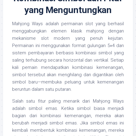
yang Menguntungkan
Mahjong Ways adalah permainan slot yang berhasil
menggabungkan elemen klasik mahjong dengan
mekanisme slot modern yang penuh kejutan.
Permainan ini menggunakan format gulungan 5×4 dan
sistem pembayaran berbasis kombinasi simbol yang
saling terhubung secara horizontal dan vertikal. Setiap
kali pemain mendapatkan kombinasi kemenangan,
simbol tersebut akan menghilang dan digantikan oleh
simbol baru—membuka peluang untuk kemenangan
beruntun dalam satu putaran.
Salah satu fitur paling menarik dari Mahjong Ways
adalah simbol emas. Ketika simbol biasa menjadi
bagian dari kombinasi kemenangan, mereka akan
berubah menjadi simbol emas. Jika simbol emas ini
kembali membentuk kombinasi kemenangan, mereka