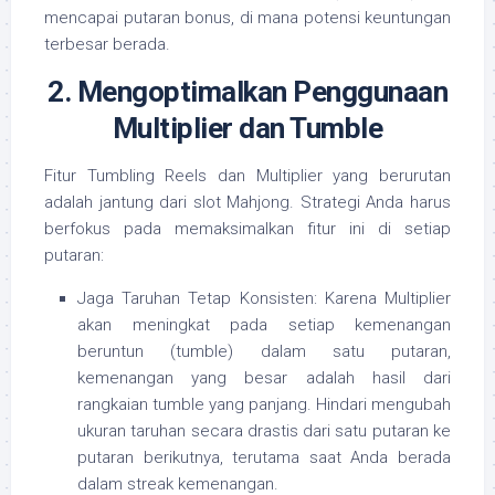
mencapai putaran bonus, di mana potensi keuntungan
terbesar berada.
2. Mengoptimalkan Penggunaan
Multiplier dan Tumble
Fitur Tumbling Reels dan Multiplier yang berurutan
adalah jantung dari slot Mahjong. Strategi Anda harus
berfokus pada memaksimalkan fitur ini di setiap
putaran:
Jaga Taruhan Tetap Konsisten: Karena Multiplier
akan meningkat pada setiap kemenangan
beruntun (tumble) dalam satu putaran,
kemenangan yang besar adalah hasil dari
rangkaian tumble yang panjang. Hindari mengubah
ukuran taruhan secara drastis dari satu putaran ke
putaran berikutnya, terutama saat Anda berada
dalam streak kemenangan.