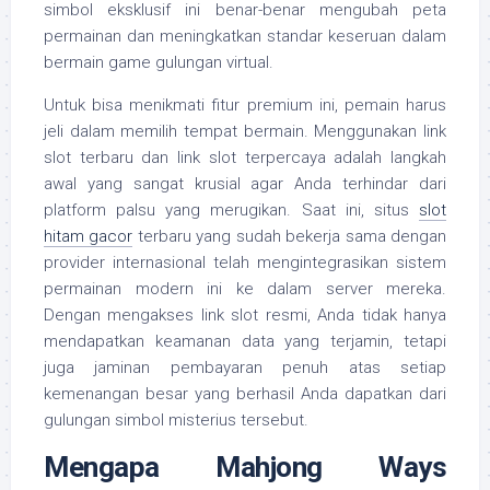
simbol eksklusif ini benar-benar mengubah peta
permainan dan meningkatkan standar keseruan dalam
bermain game gulungan virtual.
Untuk bisa menikmati fitur premium ini, pemain harus
jeli dalam memilih tempat bermain. Menggunakan
link
slot terbaru
dan
link slot terpercaya
adalah langkah
awal yang sangat krusial agar Anda terhindar dari
platform palsu yang merugikan. Saat ini,
situs
slot
hitam gacor
terbaru
yang sudah bekerja sama dengan
provider internasional telah mengintegrasikan sistem
permainan modern ini ke dalam server mereka.
Dengan mengakses
link slot resmi
, Anda tidak hanya
mendapatkan keamanan data yang terjamin, tetapi
juga jaminan pembayaran penuh atas setiap
kemenangan besar yang berhasil Anda dapatkan dari
gulungan simbol misterius tersebut.
Mengapa Mahjong Ways