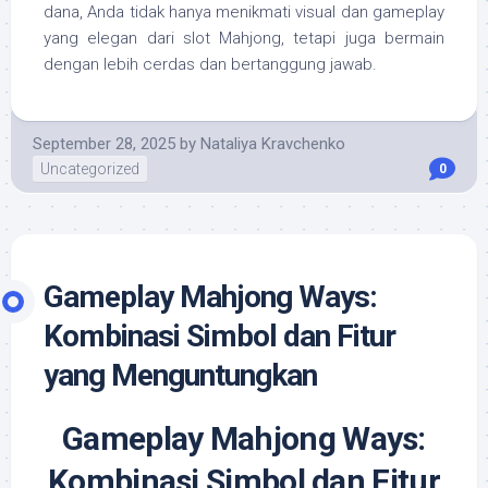
dana, Anda tidak hanya menikmati visual dan gameplay
yang elegan dari slot Mahjong, tetapi juga bermain
dengan lebih cerdas dan bertanggung jawab.
September 28, 2025
by
Nataliya Kravchenko
Uncategorized
0
Gameplay Mahjong Ways:
Kombinasi Simbol dan Fitur
yang Menguntungkan
Gameplay Mahjong Ways:
Kombinasi Simbol dan Fitur