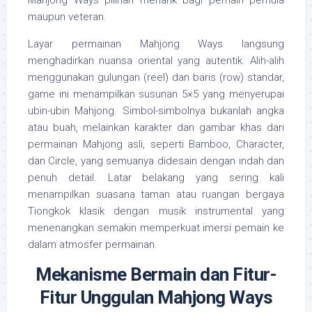
Mahjong Ways pilihan menarik bagi pemain pemula
maupun veteran.
Layar permainan Mahjong Ways langsung
menghadirkan nuansa oriental yang autentik. Alih-alih
menggunakan gulungan (reel) dan baris (row) standar,
game ini menampilkan susunan 5×5 yang menyerupai
ubin-ubin Mahjong. Simbol-simbolnya bukanlah angka
atau buah, melainkan karakter dan gambar khas dari
permainan Mahjong asli, seperti Bamboo, Character,
dan Circle, yang semuanya didesain dengan indah dan
penuh detail. Latar belakang yang sering kali
menampilkan suasana taman atau ruangan bergaya
Tiongkok klasik dengan musik instrumental yang
menenangkan semakin memperkuat imersi pemain ke
dalam atmosfer permainan.
Mekanisme Bermain dan Fitur-
Fitur Unggulan Mahjong Ways