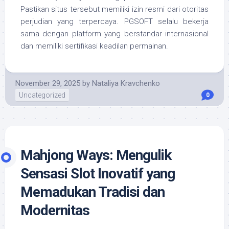
Pastikan situs tersebut memiliki izin resmi dari otoritas
perjudian yang terpercaya. PGSOFT selalu bekerja
sama dengan platform yang berstandar internasional
dan memiliki sertifikasi keadilan permainan.
November 29, 2025
by
Nataliya Kravchenko
Uncategorized
0
Mahjong Ways: Mengulik
Sensasi Slot Inovatif yang
Memadukan Tradisi dan
Modernitas