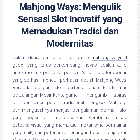
Mahjong Ways: Mengulik
Sensasi Slot Inovatif yang
Memadukan Tradisi dan
Modernitas
Dalam dunia permainan slot online
mahjong ways 1
gacor yang terus berkembang, inovasi adalah kunci
untuk menarik perhatian pemain. Salah satu terobosan
yang berhasil mencuri perhatian adalah Mahjong Ways.
Berbeda dengan slot bertema buah klasik atau
petualangan Mesir kuno, game ini mengambil inspirasi
dari permainan papan tradisional Tiongkok, Mahjong,
dan mengubahnya menjadi pengalaman bermain slot
yang segar dan mendebarkan. Kombinasi antara
estetika visual yang memukau, mekanisme permainan
yang unik, dan potensi kemenangan besar menjadikan