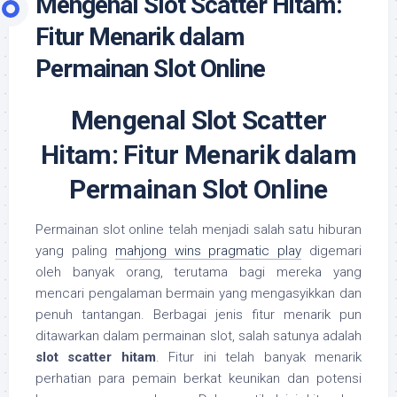
Mengenal Slot Scatter Hitam:
Fitur Menarik dalam
Permainan Slot Online
Mengenal Slot Scatter
Hitam: Fitur Menarik dalam
Permainan Slot Online
Permainan slot online telah menjadi salah satu hiburan
yang paling
mahjong wins pragmatic play
digemari
oleh banyak orang, terutama bagi mereka yang
mencari pengalaman bermain yang mengasyikkan dan
penuh tantangan. Berbagai jenis fitur menarik pun
ditawarkan dalam permainan slot, salah satunya adalah
slot scatter hitam
. Fitur ini telah banyak menarik
perhatian para pemain berkat keunikan dan potensi