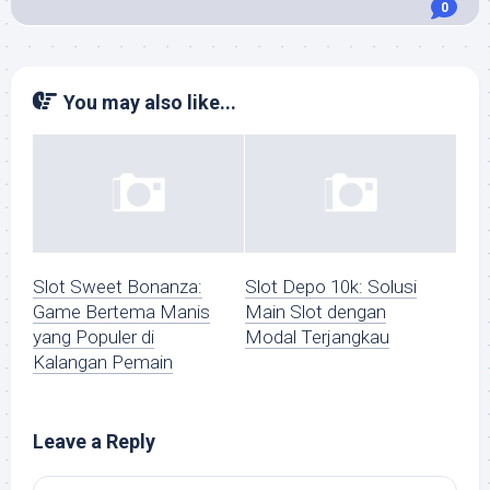
0
You may also like...
Slot Sweet Bonanza:
Slot Depo 10k: Solusi
Game Bertema Manis
Main Slot dengan
yang Populer di
Modal Terjangkau
Kalangan Pemain
Leave a Reply