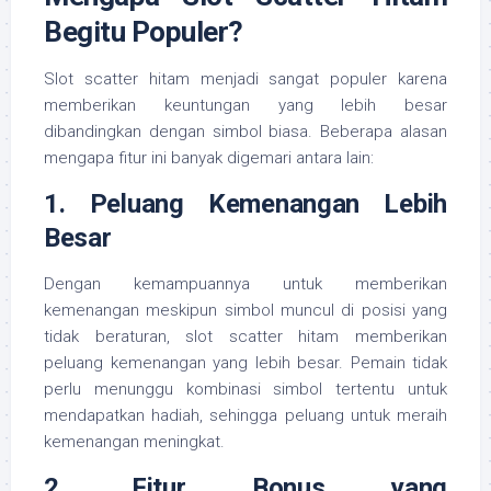
Begitu Populer?
Slot scatter hitam menjadi sangat populer karena
memberikan keuntungan yang lebih besar
dibandingkan dengan simbol biasa. Beberapa alasan
mengapa fitur ini banyak digemari antara lain:
1. Peluang Kemenangan Lebih
Besar
Dengan kemampuannya untuk memberikan
kemenangan meskipun simbol muncul di posisi yang
tidak beraturan, slot scatter hitam memberikan
peluang kemenangan yang lebih besar. Pemain tidak
perlu menunggu kombinasi simbol tertentu untuk
mendapatkan hadiah, sehingga peluang untuk meraih
kemenangan meningkat.
2. Fitur Bonus yang