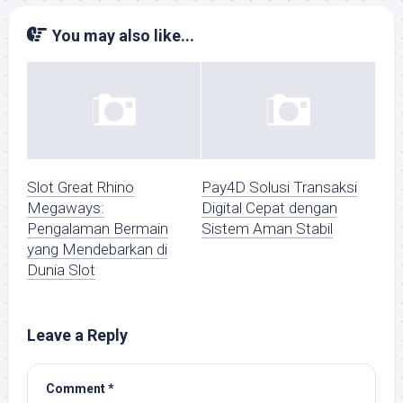
You may also like...
Slot Great Rhino
Pay4D Solusi Transaksi
Megaways:
Digital Cepat dengan
Pengalaman Bermain
Sistem Aman Stabil
yang Mendebarkan di
Dunia Slot
Leave a Reply
Comment
*