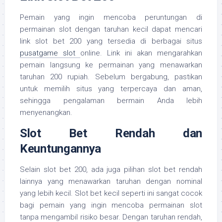
Pemain yang ingin mencoba peruntungan di
permainan slot dengan taruhan kecil dapat mencari
link slot bet 200 yang tersedia di berbagai situs
pusatgame slot
online. Link ini akan mengarahkan
pemain langsung ke permainan yang menawarkan
taruhan 200 rupiah. Sebelum bergabung, pastikan
untuk memilih situs yang terpercaya dan aman,
sehingga pengalaman bermain Anda lebih
menyenangkan.
Slot Bet Rendah dan
Keuntungannya
Selain slot bet 200, ada juga pilihan slot bet rendah
lainnya yang menawarkan taruhan dengan nominal
yang lebih kecil. Slot bet kecil seperti ini sangat cocok
bagi pemain yang ingin mencoba permainan slot
tanpa mengambil risiko besar. Dengan taruhan rendah,