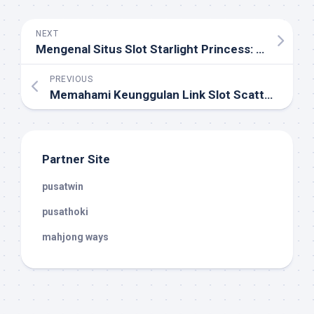
NEXT
Mengenal Situs Slot Starlight Princess: Permainan Seru dan Menarik
PREVIOUS
Memahami Keunggulan Link Slot Scatter Hitam Gacor Hari Ini untuk Menang Lebih Mudah
Partner Site
pusatwin
pusathoki
mahjong ways