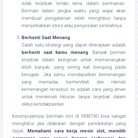
tidak terjebak terlalu lama dalam permainan.
Bermain dalam jangka waktu yang wajar akan
membuat pengalaman lebih menghibur tanpa
menyebabkan stres atau penyesalan setelahnya.
Berhenti Saat Menang
Salah satu strategi yang dapat diterapkan adalah
berhenti saat kamu menang
. Banyak pemain
terjebak dalam keinginan untuk memenangkan
lebih banyak, yang sering kali berujung pada
kerugian. Jika kamu mendapatkan kemenangan
yang memadai, berhentilah dan nikmati
kemenangan tersebut. Ini adalah cara yang aman
untuk menikmati hiburan tanpa terjebak dalam
siklus ketidakpastian.
Kesimpulannya, bermain slot di ORBIT4D bisa sangat
menghibur jika dilakukan dengan pendekatan yang
tepat.
Memahami cara kerja mesin slot, memilih