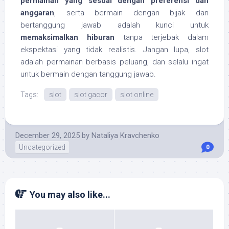
permainan yang sesuai dengan preferensi dan
anggaran
, serta bermain dengan bijak dan
bertanggung jawab adalah kunci untuk
memaksimalkan hiburan
tanpa terjebak dalam
ekspektasi yang tidak realistis. Jangan lupa, slot
adalah permainan berbasis peluang, dan selalu ingat
untuk bermain dengan tanggung jawab.
Tags:
slot
slot gacor
slot online
December 29, 2025
by
Nataliya Kravchenko
Uncategorized
0
You may also like...