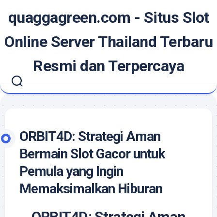
Skip
quaggagreen.com - Situs Slot
to
content
Online Server Thailand Terbaru
Resmi dan Terpercaya
ORBIT4D: Strategi Aman
Bermain Slot Gacor untuk
Pemula yang Ingin
Memaksimalkan Hiburan
ORBIT4D: Strategi Aman