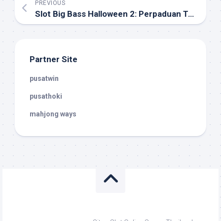
PREVIOUS
Slot Big Bass Halloween 2: Perpaduan Tema Horor dan Memancing
Partner Site
pusatwin
pusathoki
mahjong ways