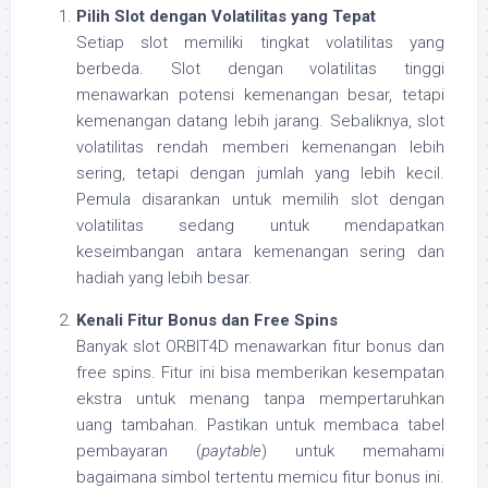
Pilih Slot dengan Volatilitas yang Tepat
Setiap slot memiliki tingkat volatilitas yang
berbeda. Slot dengan volatilitas tinggi
menawarkan potensi kemenangan besar, tetapi
kemenangan datang lebih jarang. Sebaliknya, slot
volatilitas rendah memberi kemenangan lebih
sering, tetapi dengan jumlah yang lebih kecil.
Pemula disarankan untuk memilih slot dengan
volatilitas sedang untuk mendapatkan
keseimbangan antara kemenangan sering dan
hadiah yang lebih besar.
Kenali Fitur Bonus dan Free Spins
Banyak slot ORBIT4D menawarkan fitur bonus dan
free spins. Fitur ini bisa memberikan kesempatan
ekstra untuk menang tanpa mempertaruhkan
uang tambahan. Pastikan untuk membaca tabel
pembayaran (
paytable
) untuk memahami
bagaimana simbol tertentu memicu fitur bonus ini.