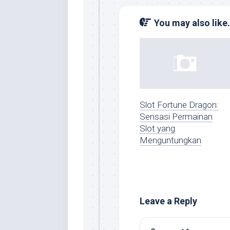
You may also like.
Slot Fortune Dragon:
Sensasi Permainan
Slot yang
Menguntungkan
Leave a Reply