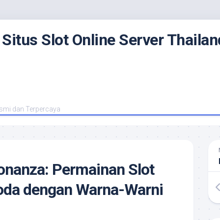
Situs Slot Online Server Thaila
Resmi dan Terpercaya
onanza: Permainan Slot
da dengan Warna-Warni