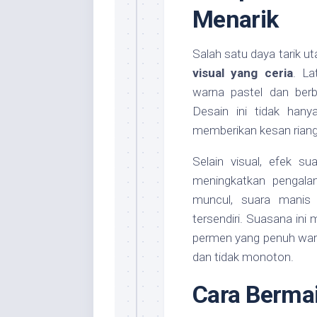
Menarik
Salah satu daya tarik 
visual yang ceria
. La
warna pastel dan ber
Desain ini tidak hany
memberikan kesan riang
Selain visual, efek s
meningkatkan pengala
muncul, suara manis
tersendiri. Suasana in
permen yang penuh warn
dan tidak monoton.
Cara Berma