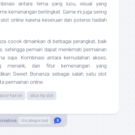
binasi antara tema yang lucu, visual yang
me kemenangan bertingkat. Game ini juga sering
us slot online karena keseruan dan potensi hadiah
nza cocok dimainkan di berbagai perangkat, baik
, sehingga pemain dapat menikmati permainan
na saja. Kombinasi antara kemudahan akses,
ng menarik, dan fitur kemenangan yang
ikan Sweet Bonanza sebagai salah satu slot
nta permainan online.
gacor hari ini
situs rtp slot
Horvatova
Uncategorized
0