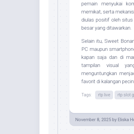
pemain menyukai kom
memikat, serta mekanis
diulas positif oleh sit
besar yang ditawarkan.
Selain itu, Sweet Bona
PC maupun smartphone
kapan saja dan di ma
tampilan visual ya
menguntungkan menjad
favorit di kalangan peci
Tags:
rtp live
rtp slot 
November 8, 2025
by
Eliska 