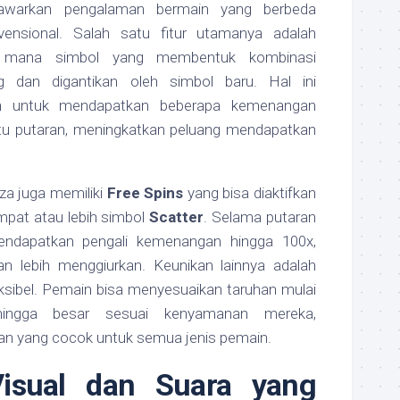
warkan pengalaman bermain yang berbeda
vensional. Salah satu fitur utamanya adalah
 mana simbol yang membentuk kombinasi
 dan digantikan oleh simbol baru. Hal ini
n untuk mendapatkan beberapa kemenangan
atu putaran, meningkatkan peluang mendapatkan
za juga memiliki
Free Spins
yang bisa diaktifkan
pat atau lebih simbol
Scatter
. Selama putaran
mendapatkan pengali kemenangan hingga 100x,
n lebih menggiurkan. Keunikan lainnya adalah
eksibel. Pemain bisa menyesuaikan taruhan mulai
 hingga besar sesuai kenyamanan mereka,
n yang cocok untuk semua jenis pemain.
Visual dan Suara yang