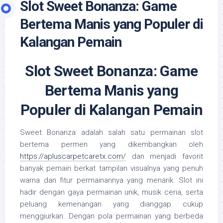
Slot Sweet Bonanza: Game
Bertema Manis yang Populer di
Kalangan Pemain
Slot Sweet Bonanza: Game
Bertema Manis yang
Populer di Kalangan Pemain
Sweet Bonanza adalah salah satu permainan slot
bertema permen yang dikembangkan oleh
https://apluscarpetcaretx.com/
dan menjadi favorit
banyak pemain berkat tampilan visualnya yang penuh
warna dan fitur permainannya yang menarik. Slot ini
hadir dengan gaya permainan unik, musik ceria, serta
peluang kemenangan yang dianggap cukup
menggiurkan. Dengan pola permainan yang berbeda