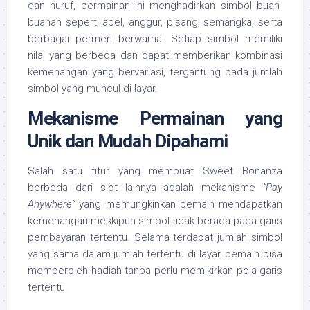
dan huruf, permainan ini menghadirkan simbol buah-
buahan seperti apel, anggur, pisang, semangka, serta
berbagai permen berwarna. Setiap simbol memiliki
nilai yang berbeda dan dapat memberikan kombinasi
kemenangan yang bervariasi, tergantung pada jumlah
simbol yang muncul di layar.
Mekanisme Permainan yang
Unik dan Mudah Dipahami
Salah satu fitur yang membuat Sweet Bonanza
berbeda dari slot lainnya adalah mekanisme
“Pay
Anywhere”
yang memungkinkan pemain mendapatkan
kemenangan meskipun simbol tidak berada pada garis
pembayaran tertentu. Selama terdapat jumlah simbol
yang sama dalam jumlah tertentu di layar, pemain bisa
memperoleh hadiah tanpa perlu memikirkan pola garis
tertentu.