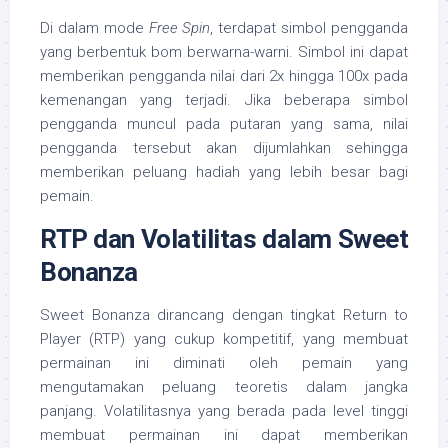
Di dalam mode
Free Spin
, terdapat simbol pengganda
yang berbentuk bom berwarna-warni. Simbol ini dapat
memberikan pengganda nilai dari 2x hingga 100x pada
kemenangan yang terjadi. Jika beberapa simbol
pengganda muncul pada putaran yang sama, nilai
pengganda tersebut akan dijumlahkan sehingga
memberikan peluang hadiah yang lebih besar bagi
pemain.
RTP dan Volatilitas dalam Sweet
Bonanza
Sweet Bonanza dirancang dengan tingkat Return to
Player (RTP) yang cukup kompetitif, yang membuat
permainan ini diminati oleh pemain yang
mengutamakan peluang teoretis dalam jangka
panjang. Volatilitasnya yang berada pada level tinggi
membuat permainan ini dapat memberikan