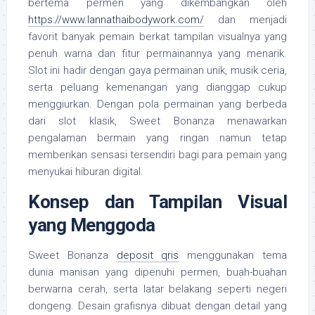
bertema permen yang dikembangkan oleh
https://www.lannathaibodywork.com/
dan menjadi
favorit banyak pemain berkat tampilan visualnya yang
penuh warna dan fitur permainannya yang menarik.
Slot ini hadir dengan gaya permainan unik, musik ceria,
serta peluang kemenangan yang dianggap cukup
menggiurkan. Dengan pola permainan yang berbeda
dari slot klasik, Sweet Bonanza menawarkan
pengalaman bermain yang ringan namun tetap
memberikan sensasi tersendiri bagi para pemain yang
menyukai hiburan digital.
Konsep dan Tampilan Visual
yang Menggoda
Sweet Bonanza
deposit qris
menggunakan tema
dunia manisan yang dipenuhi permen, buah-buahan
berwarna cerah, serta latar belakang seperti negeri
dongeng. Desain grafisnya dibuat dengan detail yang