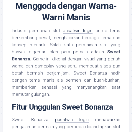
Menggoda dengan Warna-
Warni Manis
Industri permainan slot
pusatwin login
online terus
berkembang pesat, menghadirkan berbagai tema dan
konsep menarik. Salah satu permainan slot yang
banyak digemari oleh para pemain adalah
Sweet
Bonanza
. Game ini dikenal dengan visual yang penuh
warna dan gameplay yang seru, membuat siapa pun
betah bermain berjam-jam. Sweet Bonanza hadir
dengan tema manis ala permen dan buah-buahan,
memberikan sensasi yang menyenangkan saat
memutar gulungan.
Fitur Unggulan Sweet Bonanza
Sweet Bonanza
pusatwin login
menawarkan
pengalaman bermain yang berbeda dibandingkan slot