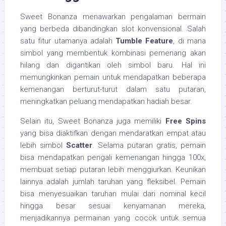
Sweet Bonanza menawarkan pengalaman bermain
yang berbeda dibandingkan slot konvensional. Salah
satu fitur utamanya adalah
Tumble Feature
, di mana
simbol yang membentuk kombinasi pemenang akan
hilang dan digantikan oleh simbol baru. Hal ini
memungkinkan pemain untuk mendapatkan beberapa
kemenangan berturut-turut dalam satu putaran,
meningkatkan peluang mendapatkan hadiah besar.
Selain itu, Sweet Bonanza juga memiliki
Free Spins
yang bisa diaktifkan dengan mendaratkan empat atau
lebih simbol
Scatter
. Selama putaran gratis, pemain
bisa mendapatkan pengali kemenangan hingga 100x,
membuat setiap putaran lebih menggiurkan. Keunikan
lainnya adalah jumlah taruhan yang fleksibel. Pemain
bisa menyesuaikan taruhan mulai dari nominal kecil
hingga besar sesuai kenyamanan mereka,
menjadikannya permainan yang cocok untuk semua