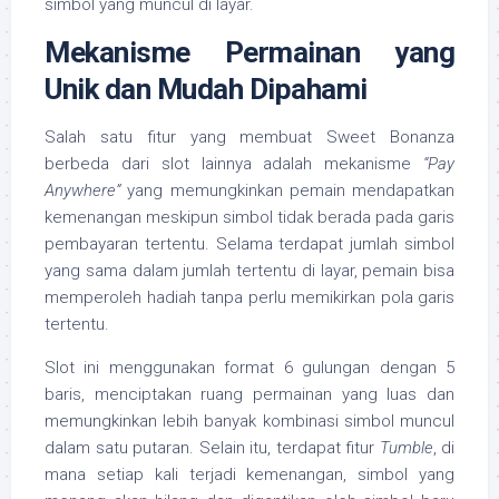
simbol yang muncul di layar.
Mekanisme Permainan yang
Unik dan Mudah Dipahami
Salah satu fitur yang membuat Sweet Bonanza
berbeda dari slot lainnya adalah mekanisme
“Pay
Anywhere”
yang memungkinkan pemain mendapatkan
kemenangan meskipun simbol tidak berada pada garis
pembayaran tertentu. Selama terdapat jumlah simbol
yang sama dalam jumlah tertentu di layar, pemain bisa
memperoleh hadiah tanpa perlu memikirkan pola garis
tertentu.
Slot ini menggunakan format 6 gulungan dengan 5
baris, menciptakan ruang permainan yang luas dan
memungkinkan lebih banyak kombinasi simbol muncul
dalam satu putaran. Selain itu, terdapat fitur
Tumble
, di
mana setiap kali terjadi kemenangan, simbol yang