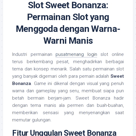
Slot Sweet Bonanza:
Permainan Slot yang
Menggoda dengan Warna-
Warni Manis
Industri permainan
pusatmenang login
slot online
terus berkembang pesat, menghadirkan berbagai
tema dan konsep menarik. Salah satu permainan slot
yang banyak digemari oleh para pemain adalah
Sweet
Bonanza
. Game ini dikenal dengan visual yang penuh
warna dan gameplay yang seru, membuat siapa pun
betah bermain berjam-jam. Sweet Bonanza hadir
dengan tema manis ala permen dan buah-buahan,
memberikan sensasi yang menyenangkan saat
memutar gulungan.
Fitur Unggulan Sweet Bonanza