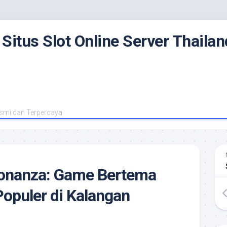
Situs Slot Online Server Thaila
Resmi dan Terpercaya
Bonanza: Game Bertema
opuler di Kalangan