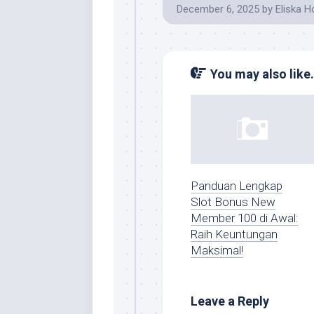
December 6, 2025
by
Eliska H
You may also like.
Panduan Lengkap
Slot Bonus New
Member 100 di Awal:
Raih Keuntungan
Maksimal!
Leave a Reply