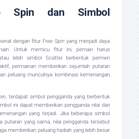
ee Spin dan Simbol
kenal dengan fitur
Free Spin
yang menjadi daya
ain. Untuk memicu fitur ini, pemain harus
tau lebih simbol Scatter berbentuk permen
ni aktif, permainan memberikan sejumlah putaran
tkan peluang munculnya kombinasi kemenangan
pin
, terdapat simbol pengganda yang berbentuk
mbol ini dapat memberikan pengganda nilai dari
emenangan yang terjadi. Jika beberapa simbol
 putaran yang sama, nilai pengganda tersebut
gga memberikan peluang hadiah yang lebih besar