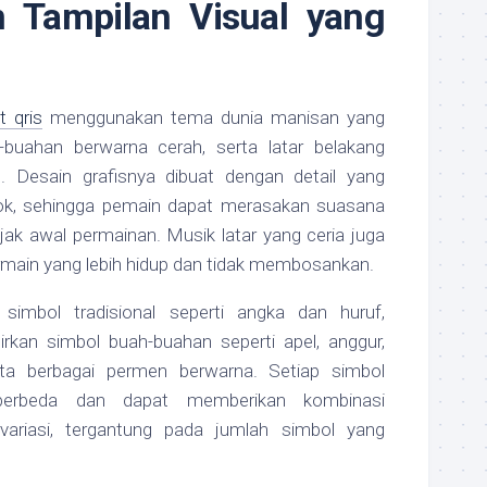
 Tampilan Visual yang
t qris
menggunakan tema dunia manisan yang
-buahan berwarna cerah, serta latar belakang
g. Desain grafisnya dibuat dengan detail yang
k, sehingga pemain dapat merasakan suasana
k awal permainan. Musik latar yang ceria juga
ain yang lebih hidup dan tidak membosankan.
 simbol tradisional seperti angka dan huruf,
rkan simbol buah-buahan seperti apel, anggur,
rta berbagai permen berwarna. Setiap simbol
 berbeda dan dapat memberikan kombinasi
ariasi, tergantung pada jumlah simbol yang