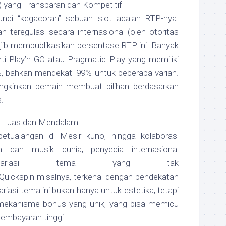
r) yang Transparan dan Kompetitif
kunci “kegacoran” sebuah slot adalah RTP-nya.
n teregulasi secara internasional (oleh otoritas
ib mempublikasikan persentase RTP ini. Banyak
rti Play’n GO atau Pragmatic Play yang memiliki
6%, bahkan mendekati 99% untuk beberapa varian.
ngkinkan pemain membuat pilihan berdasarkan
.
ng Luas dan Mendalam
 petualangan di Mesir kuno, hingga kolaborasi
m dan musik dunia, penyedia internasional
 variasi tema yang tak
 Quickspin misalnya, terkenal dengan pendekatan
Variasi tema ini bukan hanya untuk estetika, tetapi
mekanisme bonus yang unik, yang bisa memicu
embayaran tinggi.