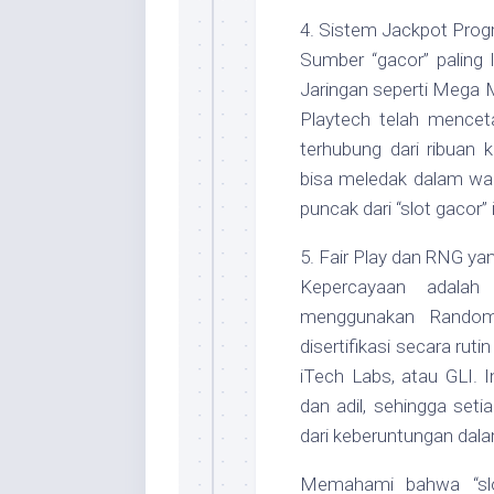
4. Sistem Jackpot Progr
Sumber “gacor” paling l
Jaringan seperti Mega 
Playtech telah mencet
terhubung dari ribuan k
bisa meledak dalam wak
puncak dari “slot gacor” i
5. Fair Play dan RNG ya
Kepercayaan adala
menggunakan Random
disertifikasi secara ru
iTech Labs, atau GLI. 
dan adil, sehingga set
dari keberuntungan dal
Memahami bahwa “slo