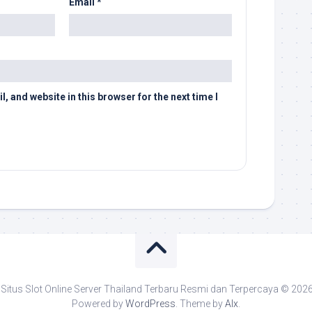
Email
*
 and website in this browser for the next time I
tus Slot Online Server Thailand Terbaru Resmi dan Terpercaya © 2026.
Powered by
WordPress
. Theme by
Alx
.