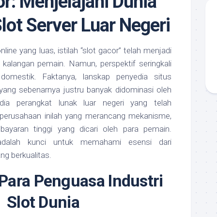
or: Menjelajahi Dunia
lot Server Luar Negeri
line yang luas, istilah “slot gacor” telah menjadi
 kalangan pemain. Namun, perspektif seringkali
domestik. Faktanya, lanskap penyedia situs
ang sebenarnya justru banyak didominasi oleh
dia perangkat lunak luar negeri yang telah
perusahaan inilah yang merancang mekanisme,
mbayaran tinggi yang dicari oleh para pemain.
alah kunci untuk memahami esensi dari
ng berkualitas.
Para Penguasa Industri
Slot Dunia