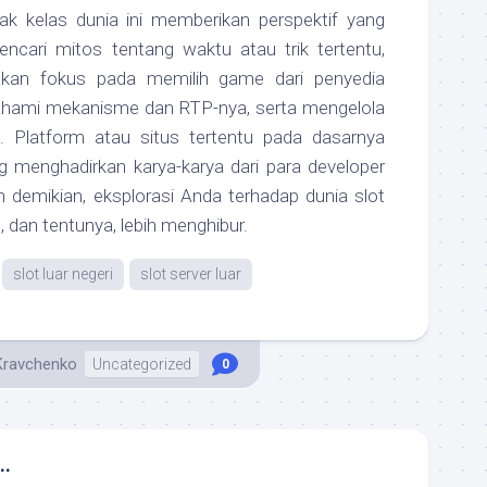
ak kelas dunia ini memberikan perspektif yang
mencari mitos tentang waktu atau trik tertentu,
kan fokus pada memilih game dari penyedia
mahami mekanisme dan RTP-nya, serta mengelola
in. Platform atau situs tertentu pada dasarnya
g menghadirkan karya-karya dari para developer
an demikian, eksplorasi Anda terhadap dunia slot
, dan tentunya, lebih menghibur.
slot luar negeri
slot server luar
 Kravchenko
Uncategorized
0
..