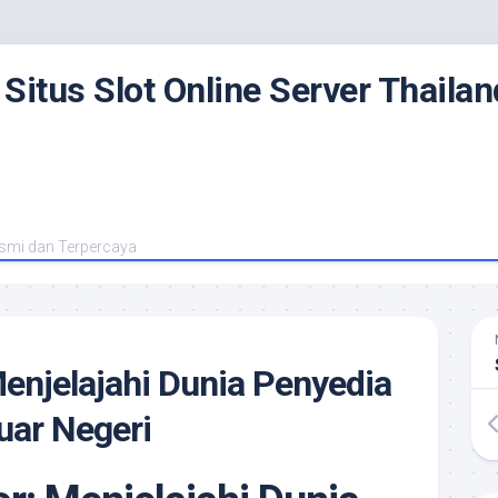
Situs Slot Online Server Thaila
Resmi dan Terpercaya
Menjelajahi Dunia Penyedia
Luar Negeri