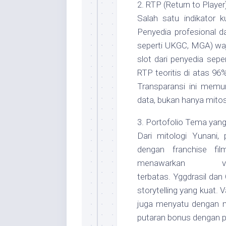
2. RTP (Return to Playe
Salah satu indikator 
Penyedia profesional da
seperti UKGC, MGA) waj
slot dari penyedia sepe
RTP teoritis di atas 9
Transparansi ini memu
data, bukan hanya mitos
3. Portofolio Tema ya
Dari mitologi Yunani,
dengan franchise fil
menawarkan
terbatas. Yggdrasil dan
storytelling yang kuat. 
juga menyatu dengan 
putaran bonus dengan p