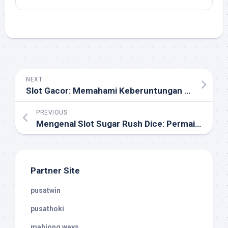
NEXT
Slot Gacor: Memahami Keberuntungan dan Peluang Menang dalam Dunia Slot Online
PREVIOUS
Mengenal Slot Sugar Rush Dice: Permainan Slot Penuh Warna dan Hadiah
Partner Site
pusatwin
pusathoki
mahjong ways