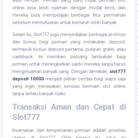
lebih
rendah.
Pemain
yang
baru
mulai
bermain
slot
online
bisa
lebih
nyaman
dengan
modal
kecil,
dan
mereka
bisa
mempelajari
berbagai
fitur
permainan
sebelum
memutuskan
untuk
bertaruh
lebih
banyak.
Selain
itu,
Slot777
juga
menyediakan
berbagai
promosi
dan
bonus
bagi
pemain
yang
melakukan
deposit,
termasuk
bonus
deposit
pertama,
putaran
gratis,
atau
cashback.
Ini
memberi
peluang
tambahan
bagi
pemain
untuk
meningkatkan
saldo
mereka
tanpa
harus
mengeluarkan
banyak
uang.
Dengan
demikian,
slot777
deposit
10000
menjadi
pilihan
cerdas
bagi
siapa
saja
yang
ingin
merasakan
sensasi
bermain
slot
online
tanpa
terlalu
banyak
risiko.
Transaksi
Aman
dan
Cepat
di
Slot777
Keamanan
dan
kenyamanan
pemain
adalah
prioritas
utama
di
Slot777.
Oleh
karena
itu,
situs
ini