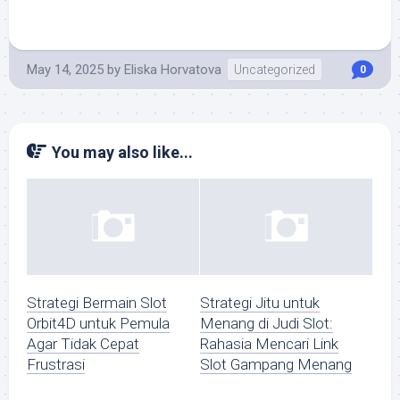
May 14, 2025
by
Eliska Horvatova
Uncategorized
0
You may also like...
Strategi Bermain Slot
Strategi Jitu untuk
Orbit4D untuk Pemula
Menang di Judi Slot:
Agar Tidak Cepat
Rahasia Mencari Link
Frustrasi
Slot Gampang Menang