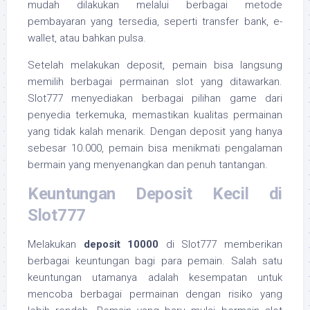
mudah
dilakukan
melalui
berbagai
metode
pembayaran
yang
tersedia,
seperti
transfer
bank,
e-
wallet,
atau
bahkan
pulsa.
Setelah
melakukan
deposit,
pemain
bisa
langsung
memilih
berbagai
permainan
slot
yang
ditawarkan.
Slot777
menyediakan
berbagai
pilihan
game
dari
penyedia
terkemuka,
memastikan
kualitas
permainan
yang
tidak
kalah
menarik.
Dengan
deposit
yang
hanya
sebesar
10.000,
pemain
bisa
menikmati
pengalaman
bermain
yang
menyenangkan
dan
penuh
tantangan.
Keuntungan
Deposit
Kecil
di
Slot777
Melakukan
deposit
10000
di
Slot777
memberikan
berbagai
keuntungan
bagi
para
pemain.
Salah
satu
keuntungan
utamanya
adalah
kesempatan
untuk
mencoba
berbagai
permainan
dengan
risiko
yang